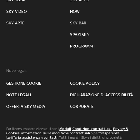
SKY VIDEO
NOW
SKY ARTE
SKY BAR
SPAZI SKY
PROGRAMMI
Note legali:
GESTIONE COOKIE
COOKIE POLICY
NOTE LEGALI
DICHIARAZIONE DI ACCESSIBILITÀ
OFFERTA SKY MEDIA
CORPORATE
Per il consumatore clicca qui per i
Moduli, Condizioni contrattuali
,
Privacy &
Cookies
,
informazioni sulle modifiche contrattuali
o per
trasparenza
tariffaria
,
assistenza
e
contatti
. Tutti i marchi Sky e i diritti di proprietà