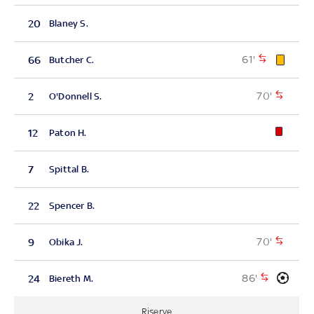
20
Blaney S.
61'
66
Butcher C.
70'
2
O'Donnell S.
12
Paton H.
7
Spittal B.
22
Spencer B.
70'
9
Obika J.
86'
24
Biereth M.
Riserve