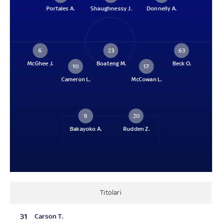
Portales A.
Shaughnessy J.
Donnelly A.
6
23
63
McGhee J.
Boateng M.
Beck O.
10
17
Cameron L.
McCowan L.
9
20
Bakayoko A.
Rudden Z.
Titolari
31
Carson T.