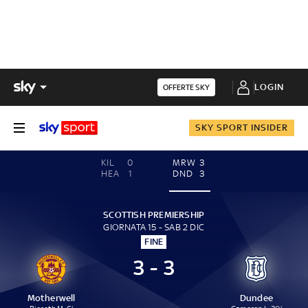
LOGIN
OFFERTE SKY
SKY SPORT INSIDER
KIL
0
MRW
3
HEA
1
DND
3
SCOTTISH PREMIERSHIP
GIORNATA 15 - SAB 2 DIC
FINE
3 - 3
Motherwell
Dundee