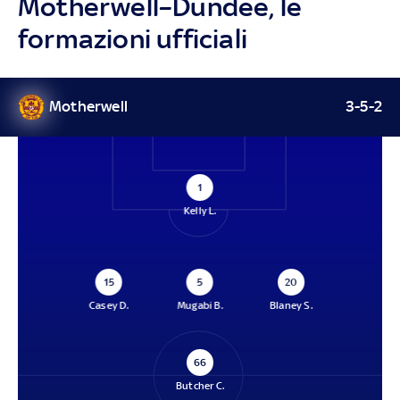
Motherwell–Dundee, le
formazioni ufficiali
Motherwell
3-5-2
1
Kelly L.
15
5
20
Casey D.
Mugabi B.
Blaney S.
66
Butcher C.