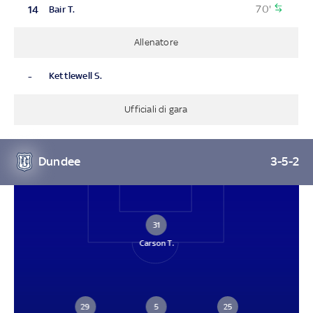
70'
14
Bair T.
Allenatore
-
Kettlewell S.
Ufficiali di gara
Dundee
3-5-2
31
Carson T.
29
5
25