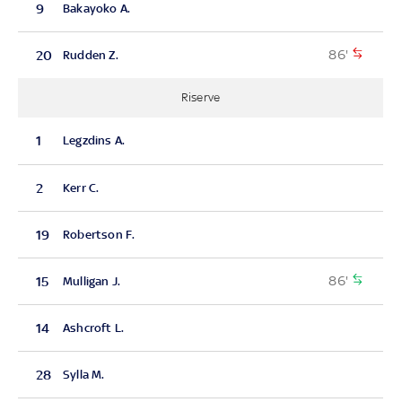
9
Bakayoko A.
86'
20
Rudden Z.
Riserve
1
Legzdins A.
2
Kerr C.
19
Robertson F.
86'
15
Mulligan J.
14
Ashcroft L.
28
Sylla M.