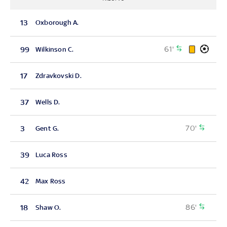
13
Oxborough A.
61'
99
Wilkinson C.
17
Zdravkovski D.
37
Wells D.
70'
3
Gent G.
39
Luca Ross
42
Max Ross
86'
18
Shaw O.