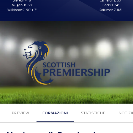
Biereth M. 6'
Cameron L. 30'
Mugabi B. 68'
Beck O. 34'
Wilkinson C. 90' + 7'
Robinson Z. 88'
3 - 3
PREVIEW
FORMAZIONI
STATISTICHE
NOTIZI