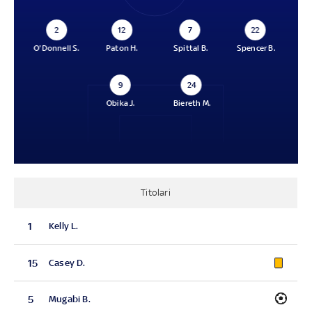
2
12
7
22
O'Donnell S.
Paton H.
Spittal B.
Spencer B.
9
24
Obika J.
Biereth M.
Titolari
1
Kelly L.
15
Casey D.
5
Mugabi B.