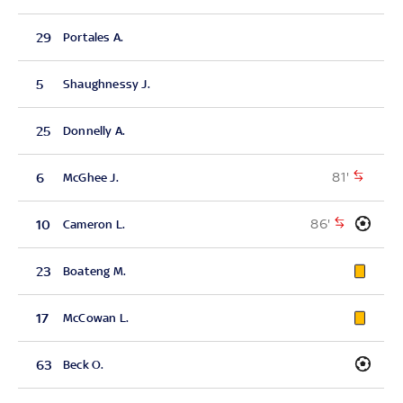
29
Portales A.
5
Shaughnessy J.
25
Donnelly A.
81'
6
McGhee J.
86'
10
Cameron L.
23
Boateng M.
17
McCowan L.
63
Beck O.