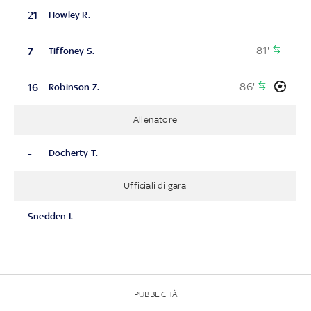
21
Howley R.
81'
7
Tiffoney S.
86'
16
Robinson Z.
Allenatore
-
Docherty T.
Ufficiali di gara
Snedden I.
PUBBLICITÀ