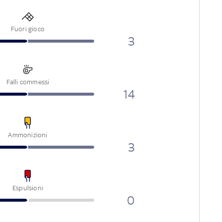
Fuori gioco
3
Falli commessi
14
Ammonizioni
3
Espulsioni
0