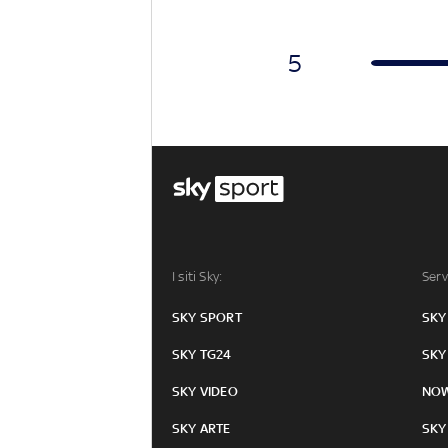
5
I siti Sky:
Serv
SKY SPORT
SKY
SKY TG24
SKY
SKY VIDEO
NO
SKY ARTE
SKY