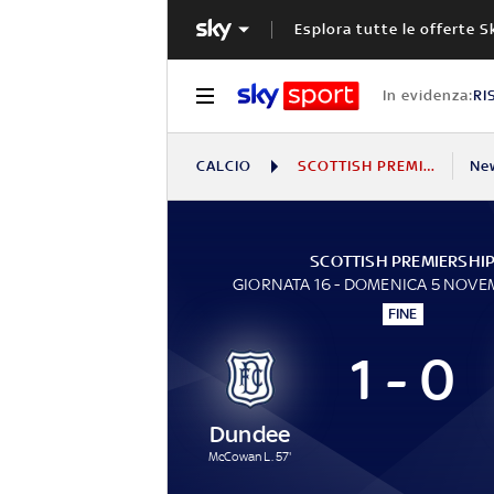
Esplora tutte le offerte S
In evidenza:
RI
CALCIO
SCOTTISH PREMIERSHIP
Ne
SCOTTISH PREMIERSHI
GIORNATA 16 - DOMENICA 5 NOVE
FINE
1 - 0
Dundee
McCowan L. 57'