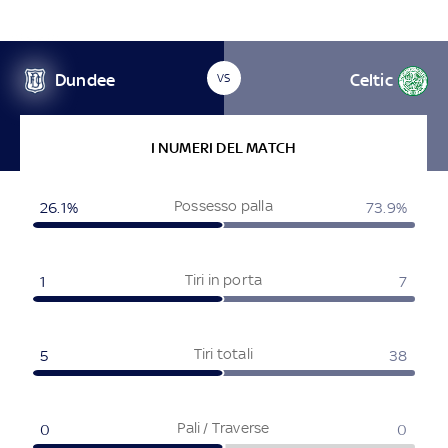
Dundee
Celtic
VS
I NUMERI DEL MATCH
Possesso palla
26.1%
73.9%
Tiri in porta
1
7
Tiri totali
5
38
Pali / Traverse
0
0