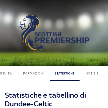
0 - 3
PREVIEW
FORMAZIONI
STATISTICHE
NOTIZIE
Statistiche e tabellino di
Dundee-Celtic