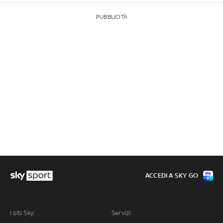
PUBBLICITÀ
ACCEDI A SKY GO
I siti Sky:
Servizi: