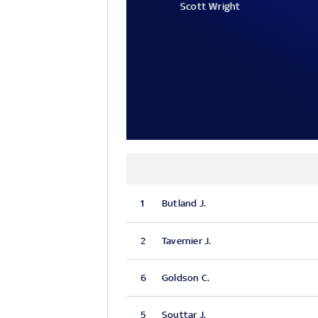
Scott Wright
1
Butland J.
2
Tavernier J.
6
Goldson C.
5
Souttar J.