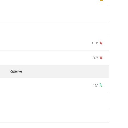
80'
82'
Riserve
45'