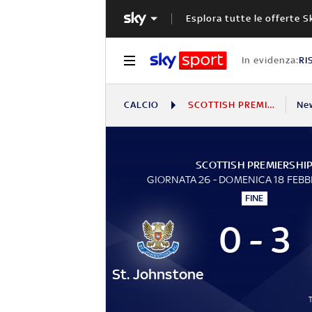
Esplora tutte le offerte S
In evidenza:
RI
CALCIO
SCOTTISH PREMIERSHIP
Ne
SCOTTISH PREMIERSHI
GIORNATA 26 - DOMENICA 18 FEB
FINE
0 - 3
St. Johnstone
T