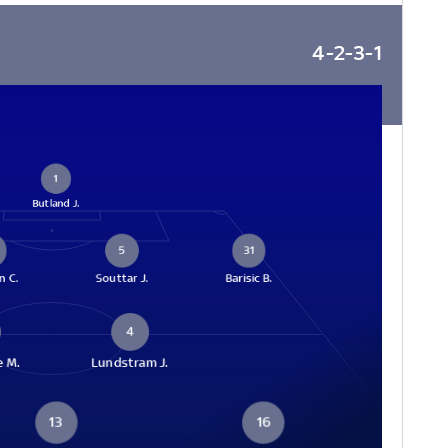
4-2-3-1
1
Butland J.
5
31
n C.
Souttar J.
Barisic B.
4
 M.
Lundstram J.
13
16