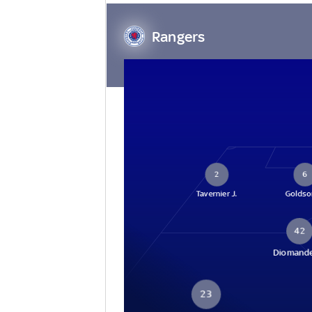
Rangers
2
6
Tavernier J.
Goldso
42
Diomande
23