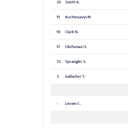
35
Smith K.
15
Kucheryavyi M.
10
Clark N.
17
Olufunwa O.
23
Sprangler S.
3
Gallacher T.
-
Levein C.