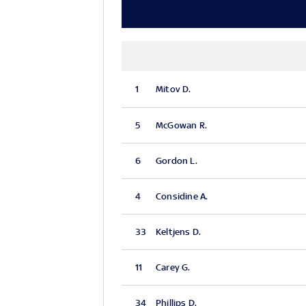
1
Mitov D.
5
McGowan R.
6
Gordon L.
4
Considine A.
33
Keltjens D.
11
Carey G.
34
Phillips D.