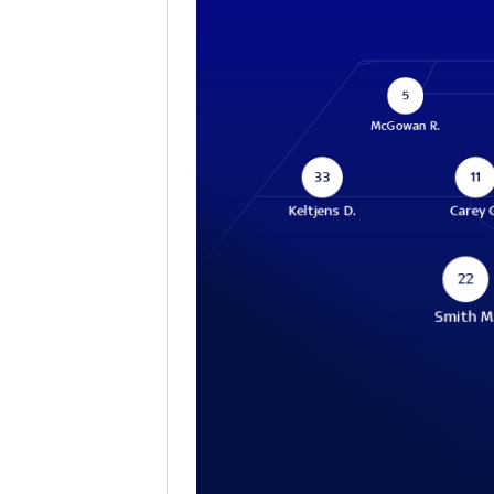
5
McGowan R.
33
11
Keltjens D.
Carey 
22
Smith M