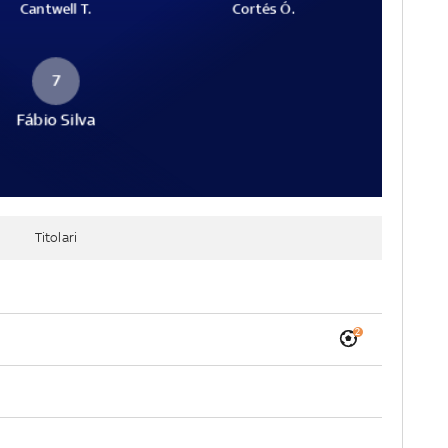
Cantwell T.
Cortés Ó.
7
Fábio Silva
Titolari
2