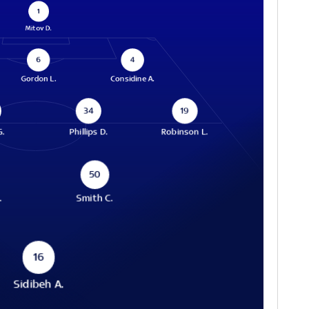
1
Mitov D.
6
4
Gordon L.
Considine A.
34
19
G.
Phillips D.
Robinson L.
50
.
Smith C.
16
Sidibeh A.