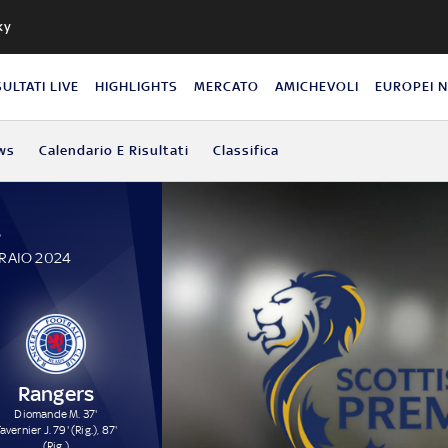
ky
SULTATI LIVE
HIGHLIGHTS
MERCATO
AMICHEVOLI
EUROPEI 
ws
Calendario E Risultati
Classifica
P
BRAIO 2024
Rangers
Diomande M. 37'
avernier J. 79' (Rig.), 87'
(Rig.)