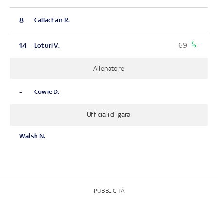
8
Callachan R.
69'
14
Loturi V.
Allenatore
-
Cowie D.
Ufficiali di gara
Walsh N.
PUBBLICITÀ