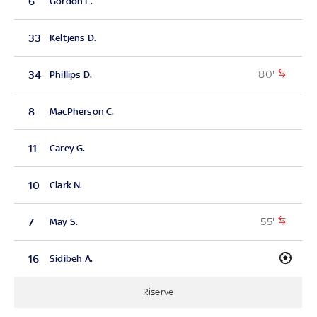
6
Gordon L.
33
Keltjens D.
80'
34
Phillips D.
8
MacPherson C.
11
Carey G.
10
Clark N.
55'
7
May S.
16
Sidibeh A.
Riserve