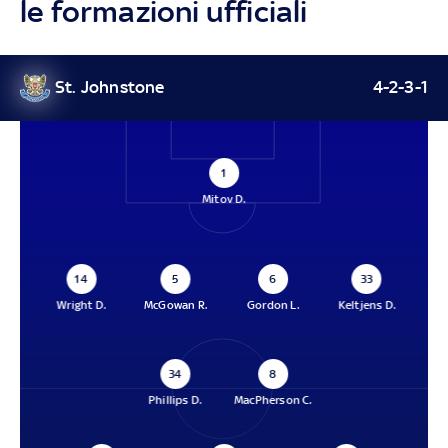
le formazioni ufficiali
St. Johnstone
4-2-3-1
1
Mitov D.
14
5
6
33
Wright D.
McGowan R.
Gordon L.
Keltjens D.
34
8
Phillips D.
MacPherson C.