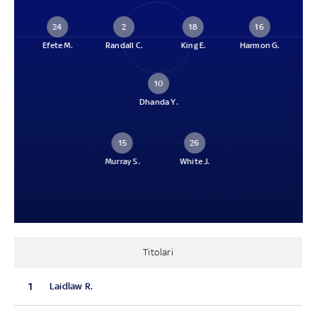
24
2
18
16
Efete M.
Randall C.
King E.
Harmon G.
10
Dhanda Y.
15
26
Murray S.
White J.
Titolari
1
Laidlaw R.