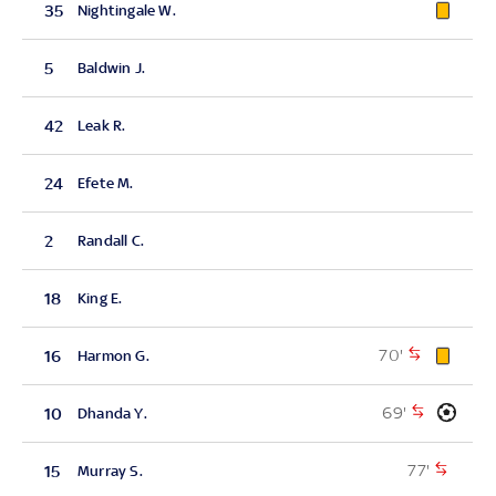
35
Nightingale W.
5
Baldwin J.
42
Leak R.
24
Efete M.
2
Randall C.
18
King E.
70'
16
Harmon G.
69'
10
Dhanda Y.
77'
15
Murray S.