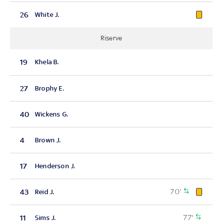
26
White J.
Riserve
19
Khela B.
27
Brophy E.
40
Wickens G.
4
Brown J.
17
Henderson J.
70'
43
Reid J.
77'
11
Sims J.