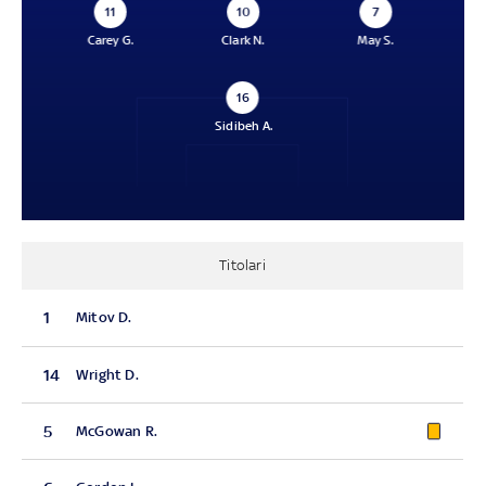
11
10
7
Carey G.
Clark N.
May S.
16
Sidibeh A.
Titolari
1
Mitov D.
14
Wright D.
5
McGowan R.