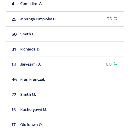
4
Considine A.
55'
29
Mbunga Kimpioka B.
50
Smith C.
31
Richards D.
80'
13
Jaiyesimi D.
46
Fran Franczak
22
Smith M.
15
Kucheryavyi M.
17
Olufunwa O.