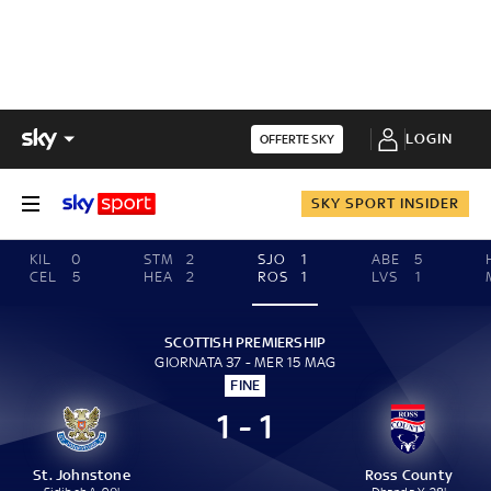
LOGIN
OFFERTE SKY
SKY SPORT INSIDER
KIL
0
STM
2
SJO
1
ABE
5
CEL
5
HEA
2
ROS
1
LVS
1
SCOTTISH PREMIERSHIP
GIORNATA 37 - MER 15 MAG
FINE
1 - 1
St. Johnstone
Ross County