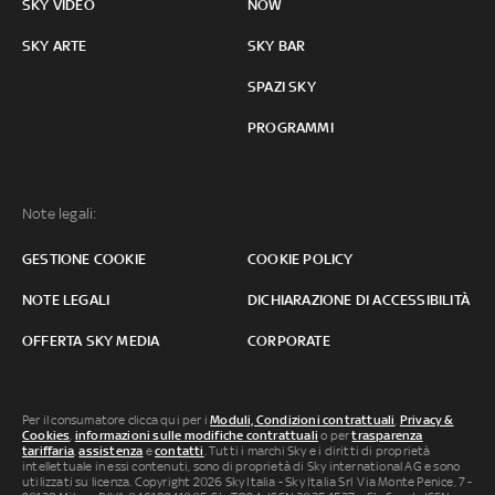
SKY VIDEO
NOW
SKY ARTE
SKY BAR
SPAZI SKY
PROGRAMMI
Note legali:
GESTIONE COOKIE
COOKIE POLICY
NOTE LEGALI
DICHIARAZIONE DI ACCESSIBILITÀ
OFFERTA SKY MEDIA
CORPORATE
Per il consumatore clicca qui per i
Moduli, Condizioni contrattuali
,
Privacy &
Cookies
,
informazioni sulle modifiche contrattuali
o per
trasparenza
tariffaria
,
assistenza
e
contatti
. Tutti i marchi Sky e i diritti di proprietà
intellettuale in essi contenuti, sono di proprietà di Sky international AG e sono
utilizzati su licenza. Copyright 2026 Sky Italia - Sky Italia Srl Via Monte Penice, 7 -