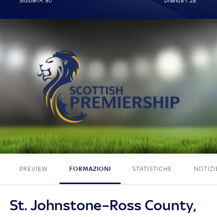
Sidibeh A. 90'
Dhanda Y. 28'
1 - 1
PREVIEW
FORMAZIONI
STATISTICHE
NOTIZI
St. Johnstone–Ross County,