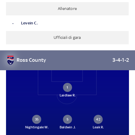
Allenatore
-
Levein C.
Ufficiali di gara
Ross County
3-4-1-2
1
Laidlaw R.
35
5
42
Nightingale W.
Baldwin J.
Leak R.