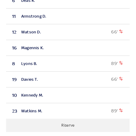
6
Deas R.
11
Armstrong D.
66'
12
Watson D.
16
Magennis K.
89'
8
Lyons B.
66'
19
Davies T.
10
Kennedy M.
89'
23
Watkins M.
Riserve