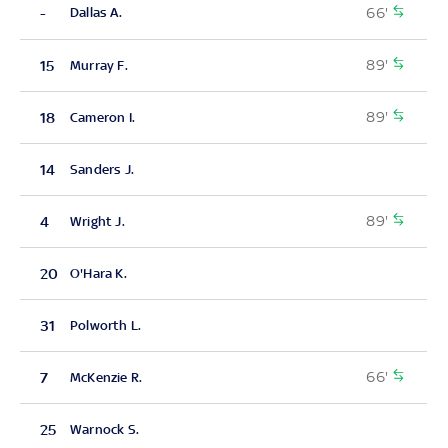
66'
-
Dallas A.
89'
15
Murray F.
89'
18
Cameron I.
14
Sanders J.
89'
4
Wright J.
20
O'Hara K.
31
Polworth L.
66'
7
McKenzie R.
25
Warnock S.