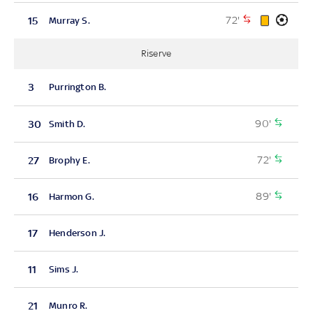
72'
15
Murray S.
Riserve
3
Purrington B.
90'
30
Smith D.
72'
27
Brophy E.
89'
16
Harmon G.
17
Henderson J.
11
Sims J.
21
Munro R.