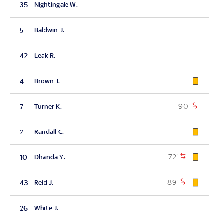
35
Nightingale W.
5
Baldwin J.
42
Leak R.
4
Brown J.
90'
7
Turner K.
2
Randall C.
72'
10
Dhanda Y.
89'
43
Reid J.
26
White J.