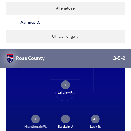
Allenatore
-
McInnes D.
Ufficiali di gara
Ross County
3-5-2
1
Laidlaw R.
35
5
42
Nightingale W.
Baldwin J.
Leak R.