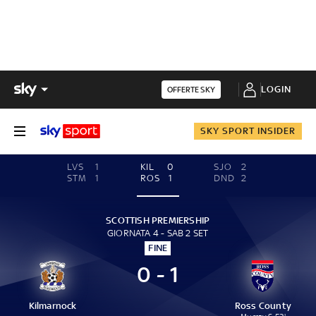
LOGIN
OFFERTE SKY
SKY SPORT INSIDER
LVS
1
KIL
0
SJO
2
STM
1
ROS
1
DND
2
SCOTTISH PREMIERSHIP
GIORNATA 4 - SAB 2 SET
FINE
0 - 1
Kilmarnock
Ross County