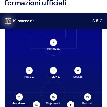
formazioni ufficiali
Kilmarnock
3-5-2
1
Dennis W.
5
17
6
Mayo L.
Findlay S.
Deas R.
11
16
19
Armstron...
Magennis K.
Davies T.
12
8