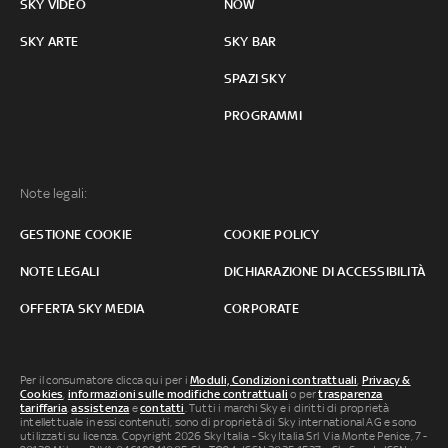
SKY VIDEO
NOW
SKY ARTE
SKY BAR
SPAZI SKY
PROGRAMMI
Note legali:
GESTIONE COOKIE
COOKIE POLICY
NOTE LEGALI
DICHIARAZIONE DI ACCESSIBILITÀ
OFFERTA SKY MEDIA
CORPORATE
Per il consumatore clicca qui per i
Moduli, Condizioni contrattuali
,
Privacy &
Cookies
,
informazioni sulle modifiche contrattuali
o per
trasparenza
tariffaria
,
assistenza
e
contatti
. Tutti i marchi Sky e i diritti di proprietà
intellettuale in essi contenuti, sono di proprietà di Sky international AG e sono
utilizzati su licenza. Copyright 2026 Sky Italia - Sky Italia Srl Via Monte Penice, 7 -