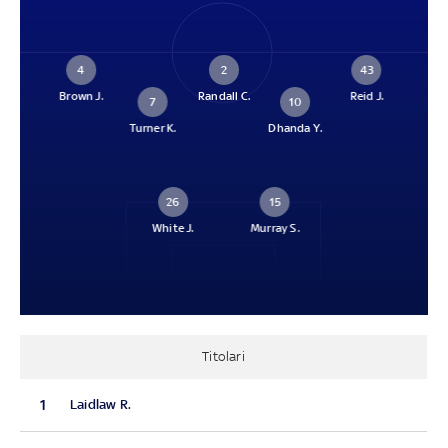
4
2
43
Brown J.
Randall C.
Reid J.
7
10
Turner K.
Dhanda Y.
26
15
White J.
Murray S.
Titolari
1
Laidlaw R.