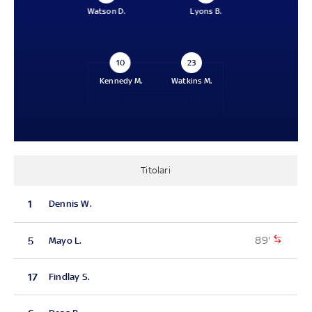
Watson D.
Lyons B.
10
23
Kennedy M.
Watkins M.
Titolari
1
Dennis W.
89'
5
Mayo L.
17
Findlay S.