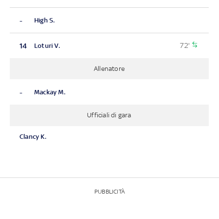
-
High S.
72'
14
Loturi V.
Allenatore
-
Mackay M.
Ufficiali di gara
Clancy K.
PUBBLICITÀ