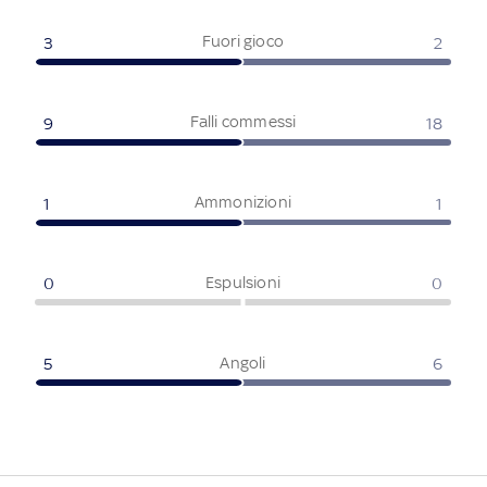
Fuori gioco
3
2
Falli commessi
9
18
Ammonizioni
1
1
Espulsioni
0
0
Angoli
5
6