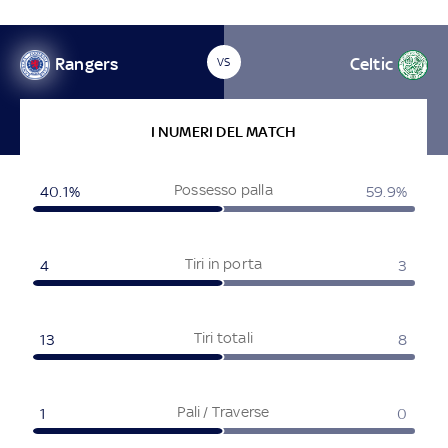
Rangers
Celtic
VS
I NUMERI DEL MATCH
Possesso palla
40.1%
59.9%
Tiri in porta
4
3
Tiri totali
13
8
Pali / Traverse
1
0