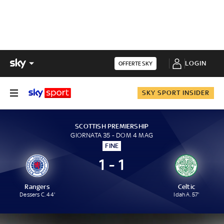
LOGIN
OFFERTE SKY
SKY SPORT INSIDER
SCOTTISH PREMIERSHIP
GIORNATA 35 - DOM 4 MAG
FINE
1 - 1
Rangers
Celtic
Dessers C. 44'
Idah A. 57'