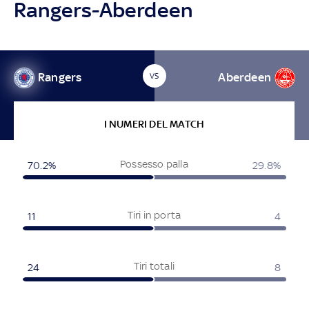
Rangers-Aberdeen
Rangers
Aberdeen
VS
I NUMERI DEL MATCH
Possesso palla
70.2%
29.8%
Tiri in porta
11
4
Tiri totali
24
8