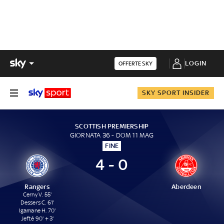
LOGIN
OFFERTE SKY
SKY SPORT INSIDER
SCOTTISH PREMIERSHIP
GIORNATA 36 - DOM 11 MAG
FINE
4 - 0
Rangers
Aberdeen
Cerny V. 55'
Dessers C. 61'
Igamane H. 70'
Jefté 90' + 3'