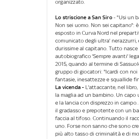
organizzato.
Lo striscione a San Siro
- "Usi un b
Non sei uomo. Non sei capitano": è q
esposto in Curva Nord nel prepartita
comunicato degli ultra' nerazzurri,
durissime al capitano. Tutto nasce 
autobiografico 'Sempre avanti' lega
2015, quando al termine di Sassuolo
gruppo di giocatori: "Icardi con noi 
fantasie, inesattezze e squallide fin
La vicenda -
L'attaccante, nel libro
la maglia ad un bambino. Un capo ult
e la lancia con disprezzo in campo. A
il gradasso e prepotente con un bam
faccia al tifoso. Continuando il rac
uno. Forse non sanno che sono cres
più alto tasso di criminalità e di 