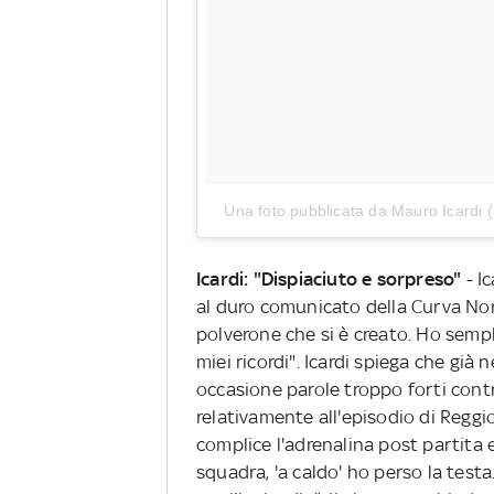
Una foto pubblicata da Mauro Icardi
Icardi: "Dispiaciuto e sorpreso"
- I
al duro comunicato della Curva Nor
polverone che si è creato. Ho sem
miei ricordi". Icardi spiega che già 
occasione parole troppo forti contr
relativamente all'episodio di Reggi
complice l'adrenalina post partita 
squadra, 'a caldo' ho perso la test