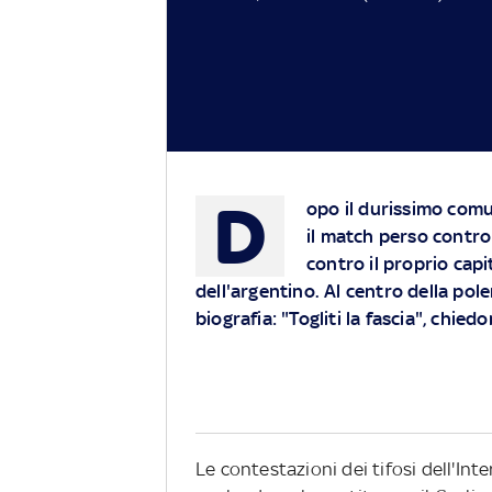
D
opo il durissimo comun
il match perso contro 
contro il proprio capi
dell'argentino. Al centro della pol
biografia: "Togliti la fascia", chiedo
Le contestazioni dei tifosi dell'Int