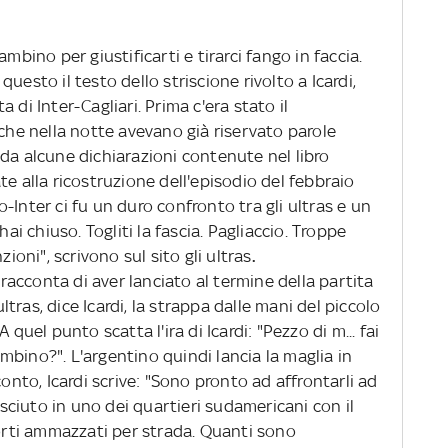
ambino per giustificarti e tirarci fango in faccia.
uesto il testo dello striscione rivolto a Icardi,
 di Inter-Cagliari. Prima c'era stato il
 che nella notte avevano già riservato parole
da alcune dichiarazioni contenute nel libro
te alla ricostruzione dell'episodio del febbraio
-Inter ci fu un duro confronto tra gli ultras e un
hai chiuso. Togliti la fascia. Pagliaccio. Troppe
zioni", scrivono sul sito gli ultras
.
, racconta di aver lanciato al termine della partita
ras, dice Icardi, la strappa dalle mani del piccolo
 quel punto scatta l'ira di Icardi: "Pezzo di m... fai
bino?". L'argentino quindi lancia la maglia in
conto, Icardi scrive: "Sono pronto ad affrontarli ad
ciuto in uno dei quartieri sudamericani con il
morti ammazzati per strada. Quanti sono