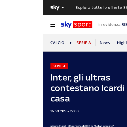
Esplora tutte le offerte S
In evidenza:
RI
CALCIO
SERIE A
News
High
SERIE A
Inter, gli ultras
contestano Icardi
casa
16 ott 2016 - 22:00
Mauro Icardi, attaccante dell'Inter (foto LaPresse)