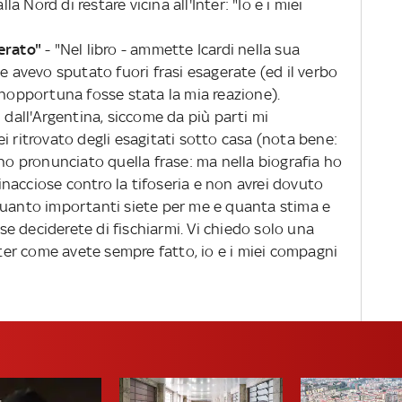
la Nord di restare vicina all'Inter: "Io e i miei
.
erato"
- "Nel libro - ammette Icardi nella sua
he avevo sputato fuori frasi esagerate (ed il verbo
inopportuna fosse stata la mia reazione).
 dall'Argentina, siccome da più parti mi
i ritrovato degli esagitati sotto casa (nota bene:
 ho pronunciato quella frase: ma nella biografia ho
nacciose contro la tifoseria e non avrei dovuto
quanto importanti siete per me e quanta stima e
e deciderete di fischiarmi. Vi chiedo solo una
Inter come avete sempre fatto, io e i miei compagni