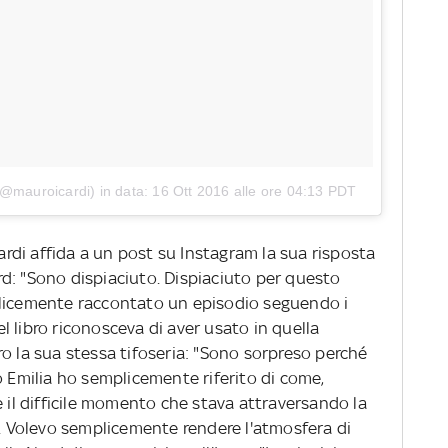
 (@mauroicardi)
in data:
16 Ott 2016 alle ore 04:13 PDT
cardi affida a un post su Instagram la sua risposta
d: "Sono dispiaciuto. Dispiaciuto per questo
plicemente raccontato un episodio seguendo i
nel libro riconosceva di aver usato in quella
o la sua stessa tifoseria: "Sono sorpreso perché
o Emilia ho semplicemente riferito di come,
e il difficile momento che stava attraversando la
a. Volevo semplicemente rendere l'atmosfera di