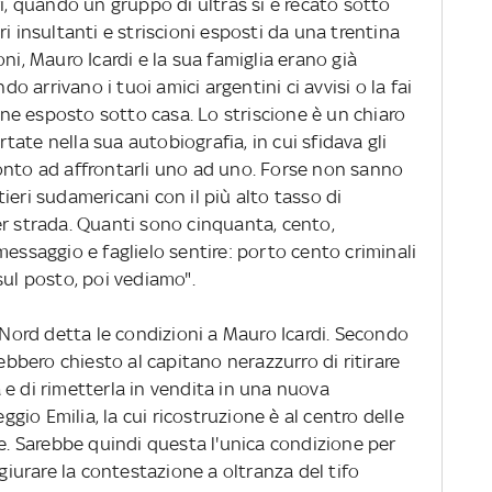
ri, quando un gruppo di ultras si è recato sotto
i insultanti e striscioni esposti da una trentina
ni, Mauro Icardi e la sua famiglia erano già
do arrivano i tuoi amici argentini ci avvisi o la fai
ione esposto sotto casa. Lo striscione è un chiaro
ortate nella sua autobiografia, in cui sfidava gli
onto ad affrontarli uno ad uno. Forse non sanno
ieri sudamericani con il più alto tasso di
er strada. Quanti sono cinquanta, cento,
messaggio e faglielo sentire: porto cento criminali
sul posto, poi vediamo".
Nord detta le condizioni a Mauro Icardi. Secondo
rebbero chiesto al capitano nerazzurro di ritirare
e di rimetterla in vendita in una nuova
eggio Emilia, la cui ricostruzione è al centro delle
re. Sarebbe quindi questa l'unica condizione per
ngiurare la contestazione a oltranza del tifo