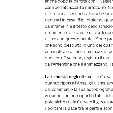
anche dopo la partita con il Caglia
casa dell'attaccante nerazzurro. Cor
di tifosi ma, secondo alcuni testimo
rientrati in casa. "Noi ci siamo, quan
da infame?", è il testo dello strisc
riferimento alle parole di Icardi rip
ultras con queste parole: "Sono pr
che sono cresciuto in uno dei quart
criminalità e di morti ammazzati p
duecento? Va bene, registra il mio 
dall'Argentina che li ammazzano lì 
La richiesta degli ultras
- La Curva 
quanto riporta l’Ansa, gli ultras av
dal commercio la sua autobiografia 
versione che non riporti i fatti di R
polemiche tra la Curva e il giocato
riportare la pace tra le parti e sco