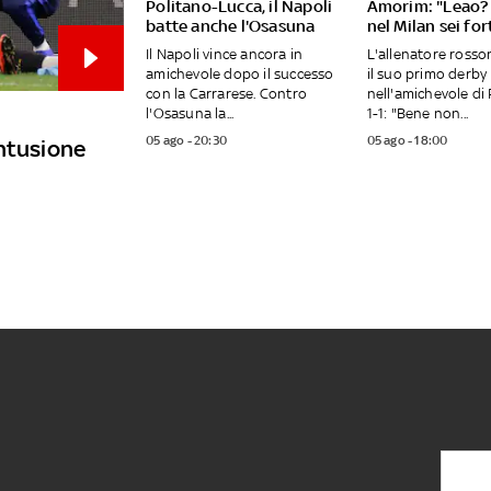
Politano-Lucca, il Napoli
Amorim: "Leao? 
batte anche l'Osasuna
nel Milan sei fo
Il Napoli vince ancora in
L'allenatore ross
amichevole dopo il successo
il suo primo derby
con la Carrarese. Contro
nell'amichevole di 
l'Osasuna la...
1-1: "Bene non...
05 ago - 20:30
05 ago - 18:00
ontusione