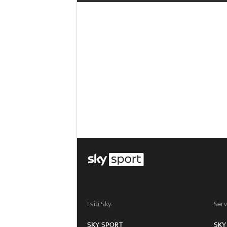
I siti Sky:
Serv
SKY SPORT
SKY