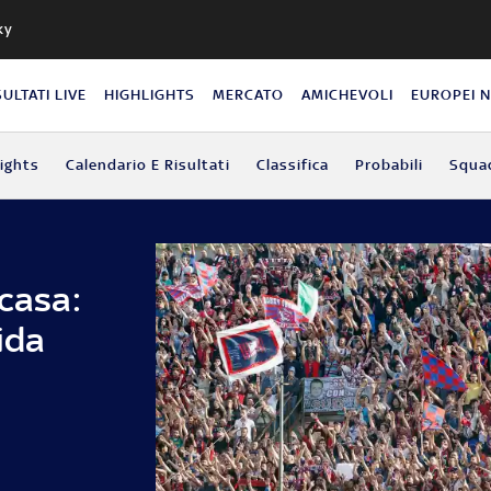
ky
SULTATI LIVE
HIGHLIGHTS
MERCATO
AMICHEVOLI
EUROPEI 
lights
Calendario E Risultati
Classifica
Probabili
Squa
 casa:
ida