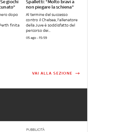
Se giochi
Spalletti: "Molto bravi a
rtunato"
non piegare la schiena"
onero dopo
Al termine del successo
contro il Chelsea, l'allenatore
Perth finita
della Juve è soddisfatto del
percorso dei...
05 ago - 15:59
VAI ALLA SEZIONE
PUBBLICITÀ