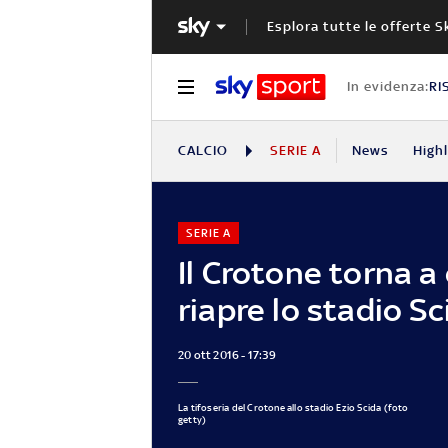
Esplora tutte le offerte S
In evidenza:
RI
CALCIO
SERIE A
News
High
SERIE A
Il Crotone torna a
riapre lo stadio Sc
20 ott 2016 - 17:39
La tifoseria del Crotone allo stadio Ezio Scida (foto
getty)