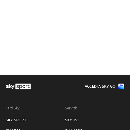
ACCEDI A SKY GO
I siti Sky:
Servizi:
SKY SPORT
SKY TV