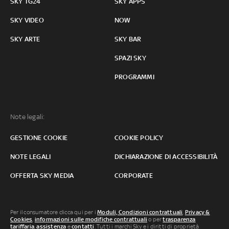
SKY TG24
SKY APPS
SKY VIDEO
NOW
SKY ARTE
SKY BAR
SPAZI SKY
PROGRAMMI
Note legali:
GESTIONE COOKIE
COOKIE POLICY
NOTE LEGALI
DICHIARAZIONE DI ACCESSIBILITÀ
OFFERTA SKY MEDIA
CORPORATE
Per il consumatore clicca qui per i
Moduli, Condizioni contrattuali
,
Privacy &
Cookies
,
informazioni sulle modifiche contrattuali
o per
trasparenza
tariffaria
,
assistenza
e
contatti
. Tutti i marchi Sky e i diritti di proprietà