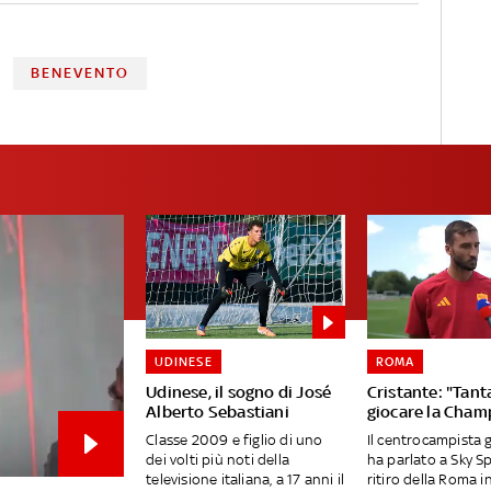
BENEVENTO
UDINESE
ROMA
Udinese, il sogno di José
Cristante: "Tanta
Alberto Sebastiani
giocare la Cham
Classe 2009 e figlio di uno
Il centrocampista 
dei volti più noti della
ha parlato a Sky S
televisione italiana, a 17 anni il
ritiro della Roma in