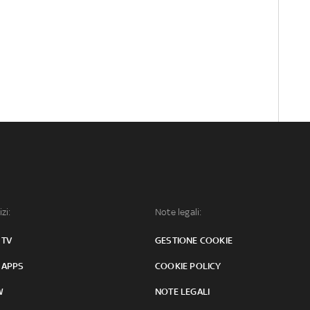
izi:
Note legali:
 TV
GESTIONE COOKIE
 APPS
COOKIE POLICY
W
NOTE LEGALI