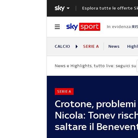
Esplora tutte le offerte S
In evidenza:
RI
CALCIO
SERIE A
News
High
News e Highlights, tutto live: seguici su
SERIE A
Crotone, problemi
Nicola: Tonev risch
saltare il Beneven