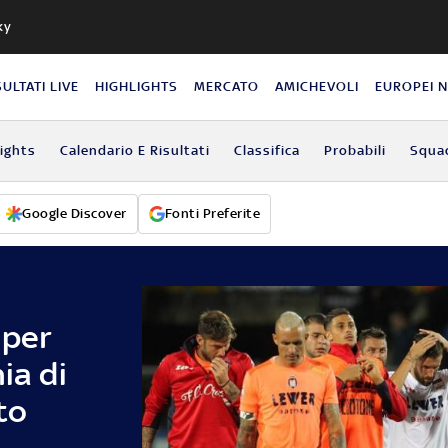
ky
SULTATI LIVE
HIGHLIGHTS
MERCATO
AMICHEVOLI
EUROPEI 
lights
Calendario E Risultati
Classifica
Probabili
Squa
Google Discover
Fonti Preferite
 per
ia di
to