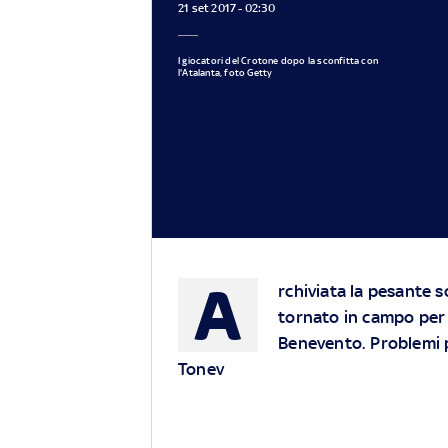
21 set 2017 - 02:30
I giocatori del Crotone dopo la sconfitta con
l'Atalanta, foto Getty
A
rchiviata la pesante s
tornato in campo per 
Benevento. Problemi p
Tonev