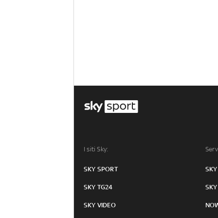
I siti Sky:
Serv
SKY SPORT
SKY
SKY TG24
SKY
SKY VIDEO
NO