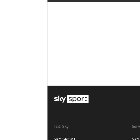
I siti Sky:
Serv
SKY SPORT
SKY