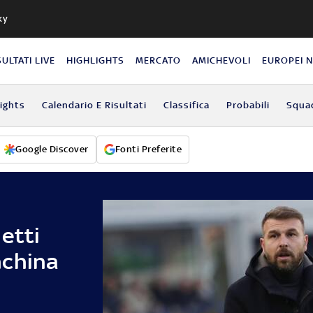
ky
SULTATI LIVE
HIGHLIGHTS
MERCATO
AMICHEVOLI
EUROPEI 
lights
Calendario E Risultati
Classifica
Probabili
Squa
Google Discover
Fonti Preferite
etti
nchina