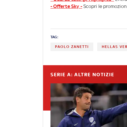
- Offerte Sky -
Scopri le promozioni
TAG:
PAOLO ZANETTI
HELLAS VE
SERIE A: ALTRE NOTIZIE