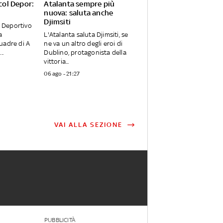
 col Depor:
Atalanta sempre più
nuova: saluta anche
Djimsiti
e Deportivo
a
L'Atalanta saluta Djimsiti, se
uadre di A
ne va un altro degli eroi di
..
Dublino, protagonista della
vittoria...
06 ago - 21:27
VAI ALLA SEZIONE
PUBBLICITÀ