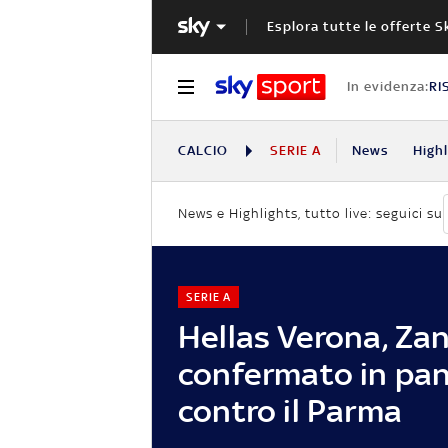
Esplora tutte le offerte S
In evidenza:
RI
CALCIO
SERIE A
News
High
News e Highlights, tutto live: seguici su
SERIE A
Hellas Verona, Zan
confermato in pa
contro il Parma