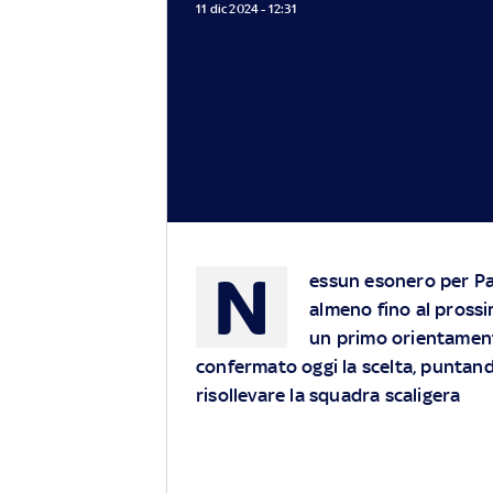
11 dic 2024 - 12:31
N
essun esonero per Pa
almeno fino al pross
un primo orientamento
confermato oggi la scelta, puntando
risollevare la squadra scaligera