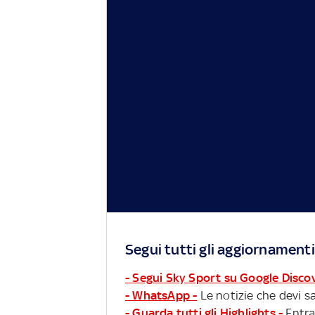
Segui tutti gli aggiornamenti
- Segui Sky Sport su Google Disco
- WhatsApp -
Le notizie che devi sa
- Guarda tutti gli Highlights -
Entra