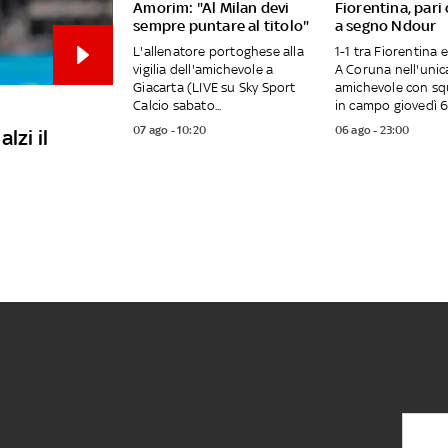
Amorim: "Al Milan devi
Fiorentina, pari
sempre puntare al titolo"
a segno Ndour
L'allenatore portoghese alla
1-1 tra Fiorentina 
vigilia dell'amichevole a
A Coruna nell'unic
Giacarta (LIVE su Sky Sport
amichevole con sq
Calcio sabato...
in campo giovedì 6.
07 ago - 10:20
06 ago - 23:00
lzi il