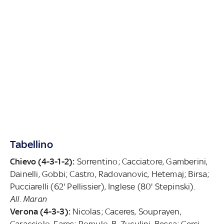
Tabellino
Chievo (4-3-1-2):
Sorrentino; Cacciatore, Gamberini,
Dainelli, Gobbi; Castro, Radovanovic, Hetemaj; Birsa;
Pucciarelli (62' Pellissier), Inglese (80' Stepinski).
All. Maran
Verona (4-3-3):
Nicolas; Caceres, Souprayen,
Caracciolo, Fares; Romulo, B. Zuculini, Bessa; Cerci