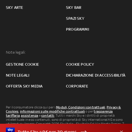
SKY ARTE
SKY BAR
SPAZI SKY
PROGRAMMI
Note legali:
GESTIONE COOKIE
COOKIE POLICY
NOTE LEGALI
DICHIARAZIONE DI ACCESSIBILITÀ
OFFERTA SKY MEDIA
CORPORATE
Per il consumatore clicca qui per i
Moduli, Condizioni contrattuali
,
Privacy &
Cookies
,
informazioni sulle modifiche contrattuali
o per
trasparenza
tariffaria
,
assistenza
e
contatti
. Tutti i marchi Sky e i diritti di proprietà
intellettuale in essi contenuti, sono di proprietà di Sky international AG e sono
utilizzati su licenza. Copyright 2026 Sky Italia - Sky Italia Srl Via Monte Penice, 7 -
20138 Milano P.IVA 04619241005. SkyTG24: ISSN 3035-1537 e SkySport: ISSN
Tutto Sky a 9€ per 30 giorni