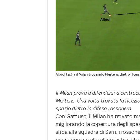
Albiol taglia il Milan trovando Mertens dietro il 
Il Milan prova a difendersi a centro
Mertens. Una volta trovata la ricezion
spazio dietro la difesa rossonera.
Con Gattuso, il Milan ha trovato m
migliorando la copertura degli spazi
sfida alla squadra di Sarri, i ross
per coprire meglio gli spazi tra d