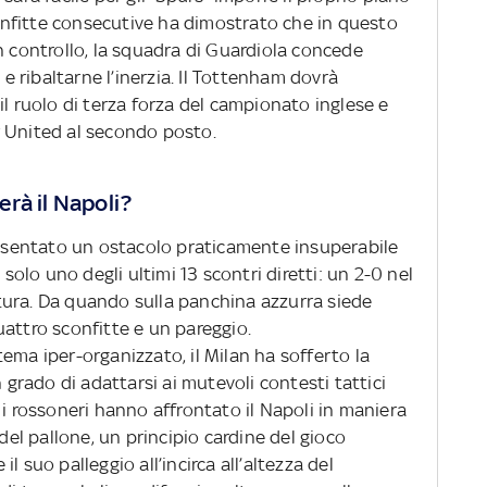
sconfitte consecutive ha dimostrato che in questo
ontrollo, la squadra di Guardiola concede
 e ribaltarne l’inerzia. Il Tottenham dovrà
il ruolo di terza forza del campionato inglese e
r United al secondo posto.
rà il Napoli?
presentato un ostacolo praticamente insuperabile
 solo uno degli ultimi 13 scontri diretti: un 2-0 nel
tura. Da quando sulla panchina azzurra siede
 quattro sconfitte e un pareggio.
istema iper-organizzato, il Milan ha sofferto la
n grado di adattarsi ai mutevoli contesti tattici
 i rossoneri hanno affrontato il Napoli in maniera
 del pallone, un principio cardine del gioco
l suo palleggio all’incirca all’altezza del