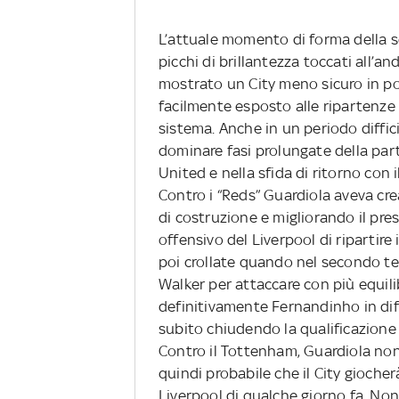
L’attuale momento di forma della 
picchi di brillantezza toccati all’a
mostrato un City meno sicuro in pos
facilmente esposto alle ripartenze 
sistema. Anche in un periodo diffici
dominare fasi prolungate della par
United e nella sfida di ritorno con i
Contro i “Reds” Guardiola aveva cre
di costruzione e migliorando il pre
offensivo del Liverpool di ripartir
poi crollate quando nel secondo t
Walker per attaccare con più equil
definitivamente Fernandinho in dife
subito chiudendo la qualificazione
Contro il Tottenham, Guardiola non 
quindi probabile che il City giocher
Liverpool di qualche giorno fa. Non 