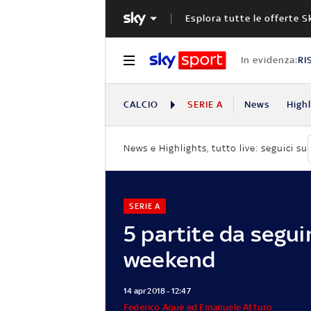
Esplora tutte le offerte S
In evidenza:
RI
CALCIO
SERIE A
News
High
News e Highlights, tutto live: seguici su
SERIE A
5 partite da segui
weekend
14 apr 2018 - 12:47
Federico Aquè ed Emanuele Atturo