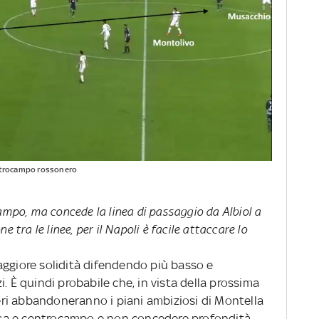
centrocampo rossonero
campo, ma concede la linea di passaggio da Albiol a
e tra le linee, per il Napoli è facile attaccare lo
aggiore solidità difendendo più basso e
. È quindi probabile che, in vista della prossima
oneri abbandoneranno i piani ambiziosi di Montella
ifesa e centrocampo e non concedere profondità