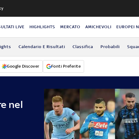
ky
SULTATI LIVE
HIGHLIGHTS
MERCATO
AMICHEVOLI
EUROPEI 
lights
Calendario E Risultati
Classifica
Probabili
Squa
Google Discover
Fonti Preferite
re nel