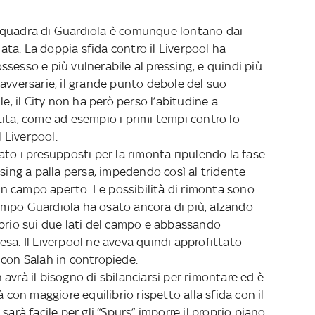
squadra di Guardiola è comunque lontano dai
ndata. La doppia sfida contro il Liverpool ha
sesso e più vulnerabile al pressing, e quindi più
avversarie, il grande punto debole del suo
le, il City non ha però perso l’abitudine a
tita, come ad esempio i primi tempi contro lo
l Liverpool.
ato i presupposti per la rimonta ripulendo la fase
ssing a palla persa, impedendo così al tridente
e in campo aperto. Le possibilità di rimonta sono
empo Guardiola ha osato ancora di più, alzando
ibrio sui due lati del campo e abbassando
sa. Il Liverpool ne aveva quindi approfittato
 con Salah in contropiede.
avrà il bisogno di sbilanciarsi per rimontare ed è
à con maggiore equilibrio rispetto alla sfida con il
sarà facile per gli “Spurs” imporre il proprio piano