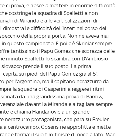
ce ci prova, e riesce a mettere in enorme difficoltà
 che costringe la squadra di Spalletti a non
lunghi di Miranda e alle verticalizzazioni di
 dimostra le difficoltà dell’Inter: nel corso del
 specchio della propria porta. Non ne aveva mai
5’ in questo campionato. E poi c'è Skriniar sempre
offre tantissimo il Papu Gomez che scorazza dalle
he minuto Spalletti lo scambia con D'Ambrosio
o slovacco prende il suo posto. La prima
i, capita sui piedi del Papu Gomez già al 5'.
to per l’argentino, ma il capitano nerazzurro da
empre la squadra di Gasperini a reggere i ritmi
rascinata da una grandissima prova di Barrow,
everenziale davanti a Miranda e a tagliare sempre
istante e chiama Handanovic a un grande
ere nerazzurro protagonista, che para su Freuler.
la a centrocampo, Gosens ne approfitta e mette
ande forma: il suo tiro finisce di poco a lato. Man