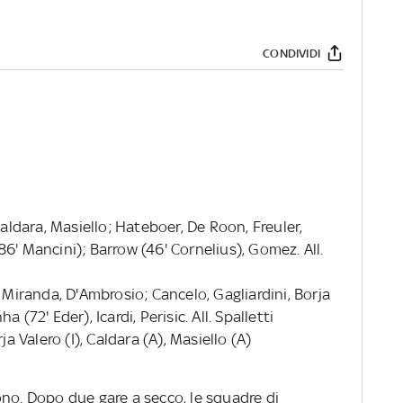
CONDIVIDI
 Caldara, Masiello; Hateboer, De Roon, Freuler,
6' Mancini); Barrow (46' Cornelius), Gomez. All.
, Miranda, D'Ambrosio; Cancelo, Gagliardini, Borja
(72' Eder), Icardi, Perisic. All. Spalletti
rja Valero (I), Caldara (A), Masiello (A)
ono. Dopo due gare a secco, le squadre di