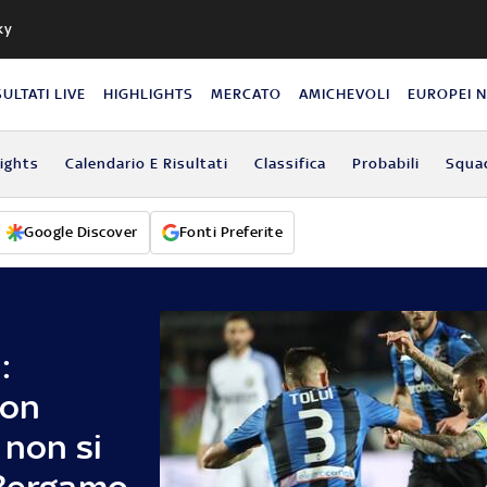
ky
SULTATI LIVE
HIGHLIGHTS
MERCATO
AMICHEVOLI
EUROPEI 
lights
Calendario E Risultati
Classifica
Probabili
Squa
Google Discover
Fonti Preferite
:
non
 non si
 Bergamo