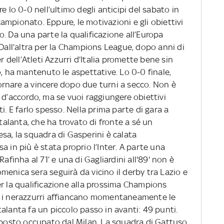
e lo 0-0 nell’ultimo degli anticipi del sabato in
mpionato. Eppure, le motivazioni e gli obiettivi
. Da una parte la qualificazione all’Europa
 Dall’altra per la Champions League, dopo anni di
r dell’Atleti Azzurri d’Italia promette bene sin
o, ha mantenuto le aspettative. Lo 0-0 finale,
rnare a vincere dopo due turni a secco. Non è
 d’accordo, ma se vuoi raggiungere obiettivi
i. E farlo spesso. Nella prima parte di gara a
Atalanta, che ha trovato di fronte a sé un
sa, la squadra di Gasperini è calata
 in più è stata proprio l’Inter. A parte una
afinha al 71’ e una di Gagliardini all'89' non è
domenica sera seguirà da vicino il derby tra Lazio e
er la qualificazione alla prossima Champions
o i nerazzurri affiancano momentaneamente le
alanta fa un piccolo passo in avanti: 49 punti.
osto occupato dal Milan. La squadra di Gattuso,