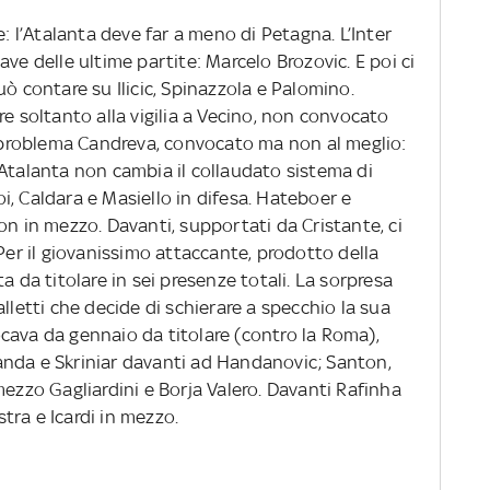
e: l’Atalanta deve far a meno di Petagna. L’Inter
ve delle ultime partite: Marcelo Brozovic. E poi ci
uò contare su Ilicic, Spinazzola e Palomino.
re soltanto alla vigilia a Vecino, non convocato
il problema Candreva, convocato ma non al meglio:
’Atalanta non cambia il collaudato sistema di
loi, Caldara e Masiello in difesa. Hateboer e
on in mezzo. Davanti, supportati da Cristante, ci
r il giovanissimo attaccante, prodotto della
a da titolare in sei presenze totali. La sorpresa
lletti che decide di schierare a specchio la sua
cava da gennaio da titolare (contro la Roma),
anda e Skriniar davanti ad Handanovic; Santon,
mezzo Gagliardini e Borja Valero. Davanti Rafinha
stra e Icardi in mezzo.