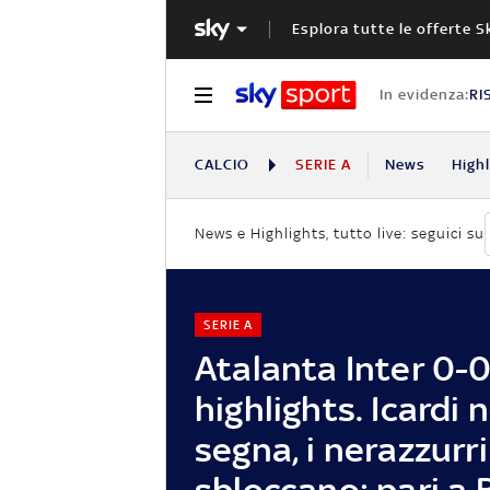
Esplora tutte le offerte S
In evidenza:
RI
CALCIO
SERIE A
News
High
News e Highlights, tutto live: seguici su
SERIE A
Atalanta Inter 0-0
highlights. Icardi 
segna, i nerazzurri
sbloccano: pari a