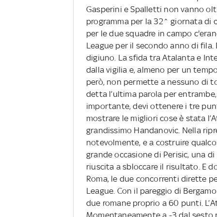
Gasperini e Spalletti non vanno oltr
programma per la 32^ giornata di ca
per le due squadre in campo c'erano
League per il secondo anno di fila.
digiuno. La sfida tra Atalanta e Inte
dalla vigilia e, almeno per un temp
però, non permette a nessuno di to
detta l’ultima parola per entrambe,
importante, devi ottenere i tre punt
mostrare le migliori cose è stata l’
grandissimo Handanovic. Nella ripre
notevolmente, e a costruire qualcosa
grande occasione di Perisic, una di R
riuscita a sbloccare il risultato. E 
Roma, le due concorrenti dirette p
League. Con il pareggio di Bergam
due romane proprio a 60 punti. L’At
Momentaneamente a -3 dal sesto p