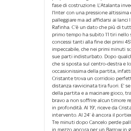
fase di costruzione. L’Atalanta inve
l’Inter con una pressione altissima
palleggiare ma ad affidarsi ai lanci 
Rafinha. C’è un dato che più di tutti
primo tempo ha subito 11 tiri nello
concessi tanti alla fine dei primi 4
impeccabile, che nei primi minuti s
sue parti indisturbato. Dopo qualc
che si sposta sul centro-destra e l
occasionissima della partita, infatt
Cristante trova un corridoio perfet
distanza ravvicinata tira fuori. E’ s
della partita e a macinare gioco, t
bravo a non soffrire alcun timore r
in profondità. Al 19', riceve da Cr
intervento. Al 24’ è ancora il porti
Tre minuti dopo Cancelo perde pal
in mezzo ancora per un Barrow in gr