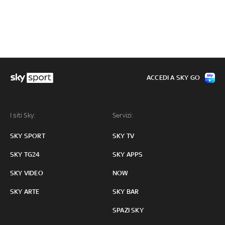
ACCEDI A SKY GO
I siti Sky:
Servizi:
SKY SPORT
SKY TV
SKY TG24
SKY APPS
SKY VIDEO
NOW
SKY ARTE
SKY BAR
SPAZI SKY