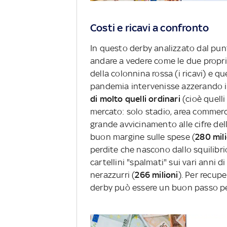
Costi e ricavi a confronto
In questo derby analizzato dal pun
andare a vedere come le due proprie
della colonnina rossa (i ricavi) e que
pandemia intervenisse azzerando in 
di molto quelli ordinari
(cioè quell
mercato: solo stadio, area commercial
grande avvicinamento alle cifre dell
buon margine sulle spese (
280 mili
perdite che nascono dallo squilibrio 
cartellini "spalmati" sui vari anni d
nerazzurri (
266 milioni
). Per recup
derby può essere un buon passo p