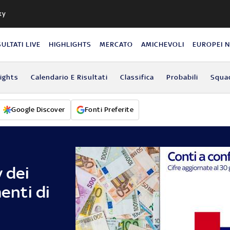
ky
SULTATI LIVE
HIGHLIGHTS
MERCATO
AMICHEVOLI
EUROPEI 
lights
Calendario E Risultati
Classifica
Probabili
Squa
Google Discover
Fonti Preferite
y dei
menti di