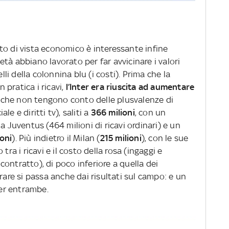
to di vista economico è interessante infine
tà abbiano lavorato per far avvicinare i valori
lli della colonnina blu (i costi). Prima che la
pratica i ricavi,
l’Inter era riuscita ad aumentare
i che non tengono conto delle plusvalenze di
e e diritti tv), saliti a
366 milioni
, con un
a Juventus (464 milioni di ricavi ordinari) e un
oni
). Più indietro il Milan (
215 milioni
), con le sue
tra i ricavi e il costo della rosa (ingaggi e
i contratto), di poco inferiore a quella dei
erare si passa anche dai risultati sul campo: e un
er entrambe.