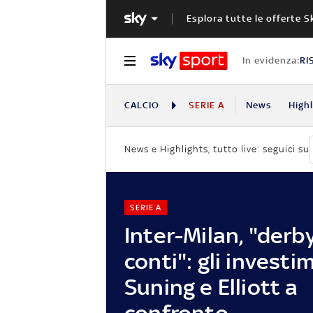
Esplora tutte le offerte S
In evidenza:
RI
CALCIO
SERIE A
News
High
News e Highlights, tutto live: seguici su
SERIE A
Inter-Milan, "derb
conti": gli investi
Suning e Elliott a
confronto