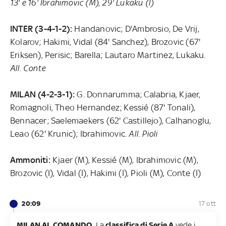
13' e 16' Ibrahimovic (M), 29' Lukaku (I)
INTER (3-4-1-2):
Handanovic; D'Ambrosio, De Vrij,
Kolarov; Hakimi, Vidal (84' Sanchez), Brozovic (67'
Eriksen), Perisic; Barella; Lautaro Martinez, Lukaku.
All. Conte
MILAN (4-2-3-1):
G. Donnarumma; Calabria, Kjaer,
Romagnoli, Theo Hernandez; Kessié (87' Tonali),
Bennacer; Saelemaekers (62' Castillejo), Calhanoglu,
Leao (62' Krunic); Ibrahimovic.
All. Pioli
Ammoniti:
Kjaer (M), Kessié (M), Ibrahimovic (M),
Brozovic (I), Vidal (I), Hakimi (I), Pioli (M), Conte (I)
20:09
17 ott
MILAN AL COMANDO.
La
classifica di Serie A
vede i