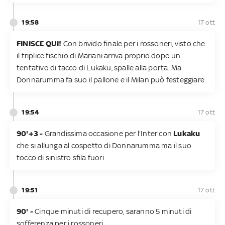
19:58
17 ott
FINISCE QUI!
Con brivido finale per i rossoneri, visto che
il triplice fischio di Mariani arriva proprio dopo un
tentativo di tacco di Lukaku, spalle alla porta. Ma
Donnarumma fa suo il pallone e il Milan può festeggiare
19:54
17 ott
90'+3 -
Grandissima occasione per l'Inter con
Lukaku
che si allunga al cospetto di Donnarumma ma il suo
tocco di sinistro sfila fuori
19:51
17 ott
90' -
Cinque minuti di recupero, saranno 5 minuti di
sofferenza per i rossoneri