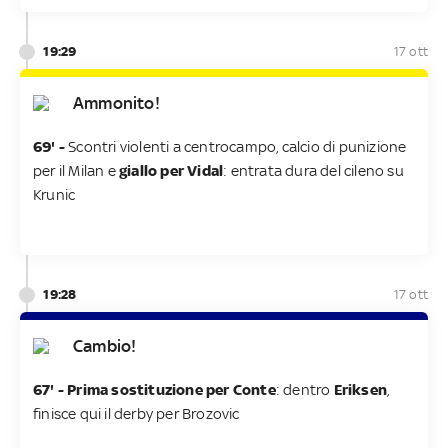
19:29
17 ott
Ammonito!
69' -
Scontri violenti a centrocampo, calcio di punizione
per il Milan e
giallo per Vidal
: entrata dura del cileno su
Krunic
19:28
17 ott
Cambio!
67' - Prima sostituzione per Conte
: dentro
Eriksen
,
finisce qui il derby per Brozovic