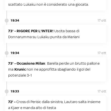
scattato Lukaku non è considerato una giocata.
19:34
17 ott
73' - RIGORE PER L'INTER!
Uscita bassa di
Donnarumma su Lukaku punita da Mariani
19:34
17 ott
73' -
Occasione Milan
: Barella perde un brutto pallone
ma
Krunic
non ne approfitta sbagliando il gol del
potenziale 3-1
19:33
17 ott
72' -
Cross di Perisic dalla sinistra, Lautaro salta insieme
a Kjaer e manda alto di testa