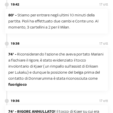
19:42
17 ott
80' -
Stiamo per entrare negli ultimi 10 minuti della
partita. Pioli ha effettuato due cambi e Conte uno. Al
momento, 3 cartellini a 2 per il Milan.
19:38
17 ott
74' -
Riconsiderando l'azione che aveva portato Mariani
a fischiare il rigore, è stato evidenziato il tocco
involontario di Kjaer (un rimpallo sull'assist di Eriksen
per Lukaku) e dunque la posizione del belga prima del
contatto di Donnarumma è stata riconosciuta come
fuorigioco
19:36
17 ott
74' - RIGORE ANNULLATO!
Il tocco di Kjaer su cui era