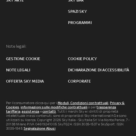
SKY ARTE
SKY BAR
SPAZI SKY
PROGRAMMI
Note legali:
GESTIONE COOKIE
COOKIE POLICY
NOTE LEGALI
DICHIARAZIONE DI ACCESSIBILITÀ
OFFERTA SKY MEDIA
CORPORATE
Per il consumatore clicca qui per i
Moduli, Condizioni contrattuali
,
Privacy &
Cookies
,
informazioni sulle modifiche contrattuali
o per
trasparenza
tariffaria
,
assistenza
e
contatti
. Tutti i marchi Sky e i diritti di proprietà
intellettuale in essi contenuti, sono di proprietà di Sky international AG e sono
utilizzati su licenza. Copyright 2026 Sky Italia - Sky Italia Srl Via Monte Penice, 7 -
20138 Milano P.IVA 04619241005. SkyTG24: ISSN 3035-1537 e SkySport: ISSN
3035-1545.
Segnalazione Abusi