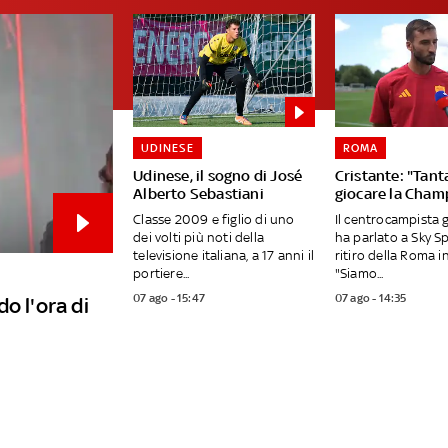
UDINESE
ROMA
Udinese, il sogno di José
Cristante: "Tanta
Alberto Sebastiani
giocare la Cham
Classe 2009 e figlio di uno
Il centrocampista 
dei volti più noti della
ha parlato a Sky S
televisione italiana, a 17 anni il
ritiro della Roma in
portiere...
"Siamo...
07 ago - 15:47
07 ago - 14:35
o l'ora di