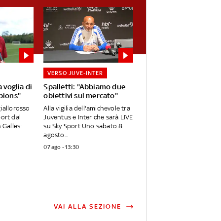
VERSO JUVE-INTER
 voglia di
Spalletti: "Abbiamo due
pions"
obiettivi sul mercato"
giallorosso
Alla vigilia dell'amichevole tra
port dal
Juventus e Inter che sarà LIVE
 Galles:
su Sky Sport Uno sabato 8
agosto...
07 ago - 13:30
VAI ALLA SEZIONE