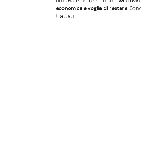
rinnovare i loro contratti.
Va trova
economica e voglia di restare
. Son
trattati.