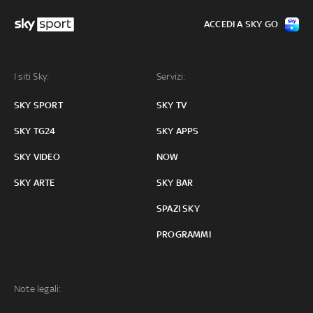
ACCEDI A SKY GO
I siti Sky:
Servizi:
SKY SPORT
SKY TV
SKY TG24
SKY APPS
SKY VIDEO
NOW
SKY ARTE
SKY BAR
SPAZI SKY
PROGRAMMI
Note legali: