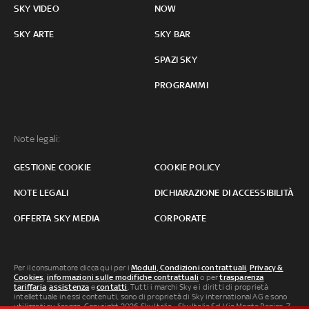
SKY VIDEO
NOW
SKY ARTE
SKY BAR
SPAZI SKY
PROGRAMMI
Note legali:
GESTIONE COOKIE
COOKIE POLICY
NOTE LEGALI
DICHIARAZIONE DI ACCESSIBILITÀ
OFFERTA SKY MEDIA
CORPORATE
Per il consumatore clicca qui per i
Moduli, Condizioni contrattuali
,
Privacy &
Cookies
,
informazioni sulle modifiche contrattuali
o per
trasparenza
tariffaria
,
assistenza
e
contatti
. Tutti i marchi Sky e i diritti di proprietà
intellettuale in essi contenuti, sono di proprietà di Sky international AG e sono
utilizzati su licenza. Copyright 2026 Sky Italia - Sky Italia Srl Via Monte Penice, 7 -