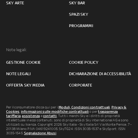
SKY ARTE
SKY BAR
SPAZI SKY
PROGRAMMI
Note legali:
GESTIONE COOKIE
COOKIE POLICY
NOTE LEGALI
DICHIARAZIONE DI ACCESSIBILITÀ
OFFERTA SKY MEDIA
CORPORATE
Per il consumatore clicca qui per i
Moduli, Condizioni contrattuali
,
Privacy &
Cookies
,
informazioni sulle modifiche contrattuali
o per
trasparenza
tariffaria
,
assistenza
e
contatti
. Tutti i marchi Sky e i diritti di proprietà
intellettuale in essi contenuti, sono di proprietà di Sky international AG e sono
utilizzati su licenza. Copyright 2026 Sky Italia - Sky Italia Srl Via Monte Penice, 7 -
20138 Milano P.IVA 04619241005. SkyTG24: ISSN 3035-1537 e SkySport: ISSN
3035-1545.
Segnalazione Abusi