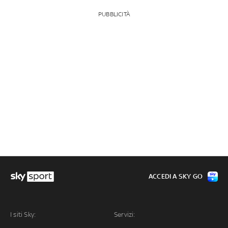
PUBBLICITÀ
ACCEDI A SKY GO
I siti Sky:
Servizi: