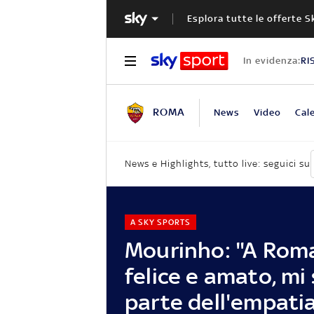
Esplora tutte le offerte S
In evidenza:
RI
ROMA
News
Video
Cal
News e Highlights, tutto live: seguici su
A SKY SPORTS
Mourinho: "A Rom
felice e amato, mi
parte dell'empatia