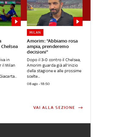
MILAN
a
Amorim: "Abbiamo rosa
l Chelsea
ampia, prenderemo
decisioni"
iva in
Dopo il 3-0 contro il Chelsea,
il Milan
Amorim guarda già all'inizio
della stagione e alle prossime
iacarta...
scelte...
08 ago - 18:50
VAI ALLA SEZIONE