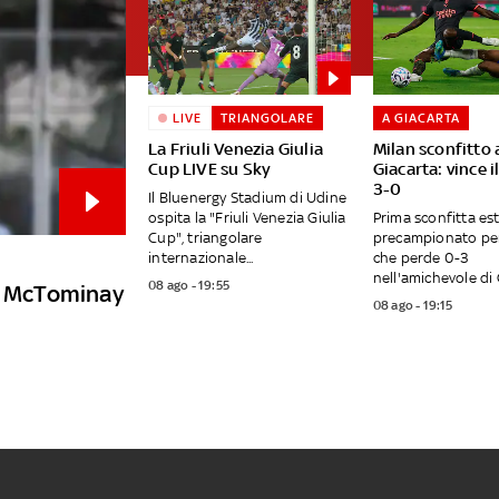
LIVE
TRIANGOLARE
A GIACARTA
La Friuli Venezia Giulia
Milan sconfitto 
Cup LIVE su Sky
Giacarta: vince i
3-0
Il Bluenergy Stadium di Udine
ospita la "Friuli Venezia Giulia
Prima sconfitta est
Cup", triangolare
precampionato per 
internazionale...
che perde 0-3
nell'amichevole di G
08 ago - 19:55
ca McTominay
08 ago - 19:15