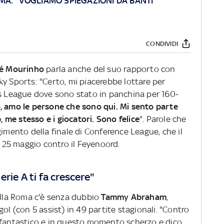
A: "VOGLIAMO SPIEGAZIONI DA BANTI"
CONDIVIDI
é Mourinho
parla anche del suo rapporto con
ky Sports: "Certo, mi piacerebbe lottare per
ns League dove sono stato in panchina per 160-
 amo le persone che sono qui. Mi sento parte
b, me stesso e i giocatori. Sono felice
". Parole che
gimento della finale di Conference League, che il
l 25 maggio contro il Feyenoord.
rie A ti fa crescere"
della Roma c'è senza dubbio
Tammy Abraham
,
ol (con 5 assist) in 49 partite stagionali. "Contro
 fantastico e in questo momento scherzo e dico