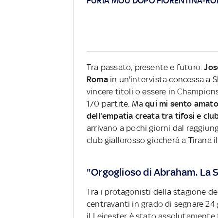
FURIA MOU DOPO FIORENTINA-ROM
Tra passato, presente e futuro.
Jos
Roma
in un'intervista concessa a S
vincere titoli o essere in Champio
170 partite. Ma
qui mi sento amato,
dell'empatia creata tra tifosi e clu
arrivano a pochi giorni dal raggiun
club giallorosso giocherà a Tirana i
"Orgoglioso di Abraham. La Se
Tra i protagonisti della stagione 
centravanti in grado di segnare 24 g
il Leicester è stato assolutamente