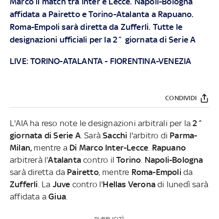
Marco il match tra Inter e Lecce. Napoli-Bologna
affidata a Pairetto e Torino-Atalanta a Rapuano.
Roma-Empoli sarà diretta da Zufferli. Tutte le
designazioni ufficiali per la 2^ giornata di Serie A
LIVE:
TORINO-ATALANTA
-
FIORENTINA-VENEZIA
CONDIVIDI
L'AIA ha reso note le designazioni arbitrali per la
2^
giornata di Serie A
. Sarà
Sacchi
l'arbitro di
Parma-
Milan,
mentre a
Di Marco Inter-Lecce
.
Rapuano
arbitrerà l'
Atalanta
contro il
Torino
.
Napoli-Bologna
sarà diretta da
Pairetto
, mentre
Roma-Empoli
da
Zufferli
. La
Juve
contro l'
Hellas Verona
di lunedì sarà
affidata a
Giua
.
PUBBLICITÀ