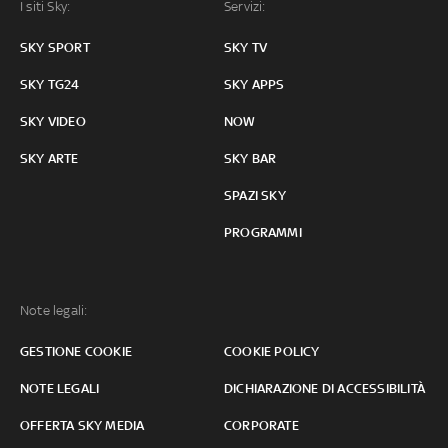
I siti Sky:
Servizi:
SKY SPORT
SKY TV
SKY TG24
SKY APPS
SKY VIDEO
NOW
SKY ARTE
SKY BAR
SPAZI SKY
PROGRAMMI
Note legali:
GESTIONE COOKIE
COOKIE POLICY
NOTE LEGALI
DICHIARAZIONE DI ACCESSIBILITÀ
OFFERTA SKY MEDIA
CORPORATE