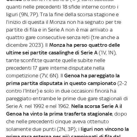
quanti nelle precedenti 18 sfide interne contro i
liguri (9N, 7P). Tra la fine della scorsa stagione e
l’inizio di questa il Monza non ha segnato per tre
partite di fila e in Serie A non è mai arrivato a
quattro gare consecutive senza reti (tre anche a
dicembre 2023). Il
Monza ha perso quattro delle
ultime sei partite casalinghe di Serie A
(1V, 1N),
tante sconfitte quante quelle subite nelle
precedenti 17 gare interne disputate nella
competizione (7V, 6N). Il
Genoa ha pareggiato la
prima partita disputata in questo campionato
(2-2
contro l’Inter) e solo in due occasioni finora ha
pareggiato entrambe le prime due gare stagionali di
Serie A: nel 1992 e nel 1962.
Nella scorsa Serie A il
Genoa ha vinto la prima trasferta stagionale
, dopo
che nelle precedenti cinque aveva ottenuto
solamente due punti (2N, 3P); i
liguri non vincono la
prima gara esterna per più campionati di fila dal