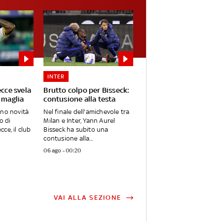
INTER
ecce svela
Brutto colpo per Bisseck:
 maglia
contusione alla testa
ano novità
Nel finale dell'amichevole tra
o di
Milan e Inter, Yann Aurel
ce, il club
Bisseck ha subito una
contusione alla...
06 ago - 00:20
VAI ALLA SEZIONE