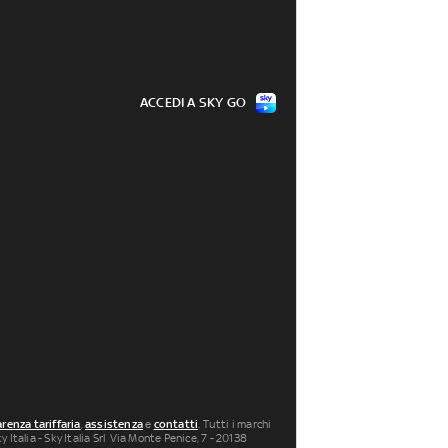
ACCEDI A SKY GO
renza tariffaria
,
assistenza
e
contatti
. Tutti i marchi
 Italia - Sky Italia Srl Via Monte Penice, 7 - 20138