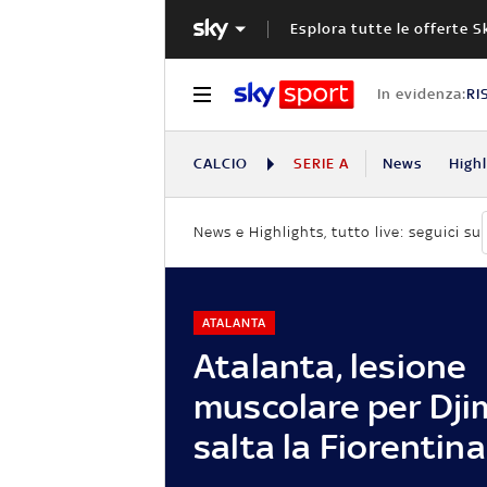
Esplora tutte le offerte S
In evidenza:
RI
CALCIO
SERIE A
News
High
News e Highlights, tutto live: seguici su
ATALANTA
Atalanta, lesione
muscolare per Djim
salta la Fiorentina