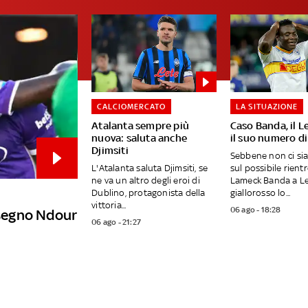
CALCIOMERCATO
LA SITUAZIONE
Atalanta sempre più
Caso Banda, il L
nuova: saluta anche
il suo numero di
Djimsiti
Sebbene non ci si
L'Atalanta saluta Djimsiti, se
sul possibile rientr
ne va un altro degli eroi di
Lameck Banda a Lec
Dublino, protagonista della
giallorosso lo...
vittoria...
06 ago - 18:28
a segno Ndour
06 ago - 21:27