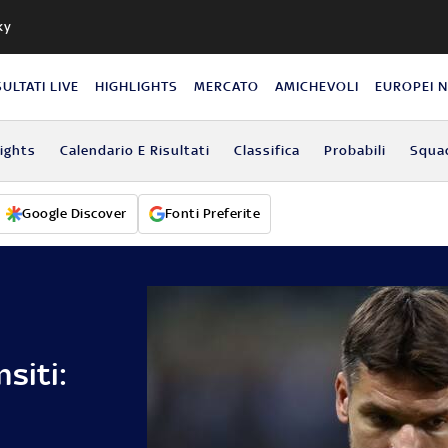
ky
SULTATI LIVE
HIGHLIGHTS
MERCATO
AMICHEVOLI
EUROPEI 
lights
Calendario E Risultati
Classifica
Probabili
Squa
Google Discover
Fonti Preferite
siti: