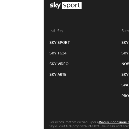
I siti Sky:
Serv
SKY SPORT
SKY
SKY TG24
SKY
SKY VIDEO
NO
SKY ARTE
SKY
SPA
PRO
Per il consumatore clicca qui per i
Moduli, Condizioni 
Sky e i diritti di proprietà intellettuale in essi conten