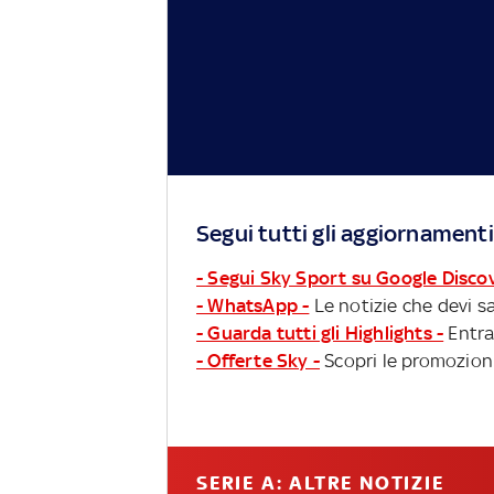
Segui tutti gli aggiornamenti
- Segui Sky Sport su Google Disco
- WhatsApp -
Le notizie che devi sa
- Guarda tutti gli Highlights -
Entra
- Offerte Sky -
Scopri le promozioni
SERIE A: ALTRE NOTIZIE