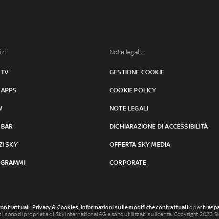
izi:
Note legali:
 TV
GESTIONE COOKIE
 APPS
COOKIE POLICY
W
NOTE LEGALI
 BAR
DICHIARAZIONE DI ACCESSIBILITÀ
ZI SKY
OFFERTA SKY MEDIA
GRAMMI
CORPORATE
contrattuali
,
Privacy & Cookies
,
informazioni sulle modifiche contrattuali
o per
traspa
uti, sono di proprietà di Sky international AG e sono utilizzati su licenza. Copyright 2026 Sky