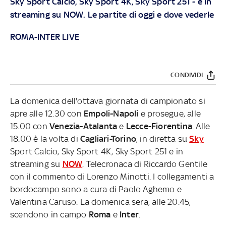
Sky Sport Calcio, Sky Sport 4K, Sky Sport 251 - e in
streaming su
NOW
. Le partite di oggi e dove vederle
ROMA-INTER LIVE
CONDIVIDI
La domenica dell'ottava giornata di campionato si
apre alle 12.30 con
Empoli-Napoli
e prosegue, alle
15.00 con
Venezia-Atalanta
e
Lecce-Fiorentina
. Alle
18.00 è la volta di
Cagliari-Torino
, in diretta su
Sky
Sport Calcio, Sky Sport 4K, Sky Sport 251 e in
streaming su
NOW
. Telecronaca di Riccardo Gentile
con il commento di Lorenzo Minotti. I collegamenti a
bordocampo sono a cura di Paolo Aghemo e
Valentina Caruso. La domenica sera, alle 20.45,
scendono in campo
Roma
e
Inter
.