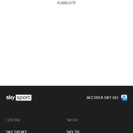
PUBBLICITÀ
ACCEDI A SKY GO
I siti Sky:
Servizi:
SKY SPORT
SKY TV