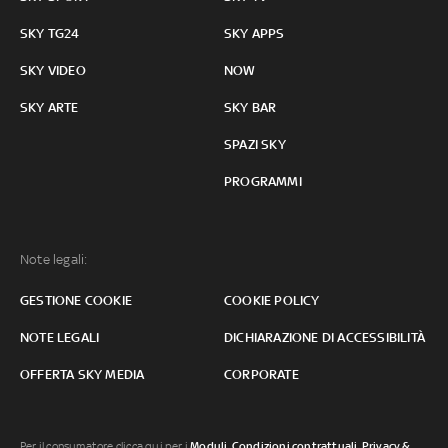
SKY TG24
SKY APPS
SKY VIDEO
NOW
SKY ARTE
SKY BAR
SPAZI SKY
PROGRAMMI
Note legali:
GESTIONE COOKIE
COOKIE POLICY
NOTE LEGALI
DICHIARAZIONE DI ACCESSIBILITÀ
OFFERTA SKY MEDIA
CORPORATE
Per il consumatore clicca qui per i
Moduli, Condizioni contrattuali
,
Privacy &