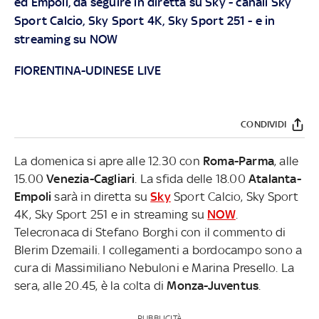
ed Empoli, da seguire in diretta su
Sky
- canali Sky
Sport Calcio, Sky Sport 4K, Sky Sport 251 - e in
streaming su
NOW
FIORENTINA-UDINESE LIVE
CONDIVIDI
La domenica si apre alle 12.30 con
Roma-Parma
, alle
15.00
Venezia-Cagliari
. La sfida delle 18.00
Atalanta-
Empoli
sarà in diretta su
Sky
Sport Calcio, Sky Sport
4K, Sky Sport 251 e in streaming su
NOW
.
Telecronaca di Stefano Borghi con il commento di
Blerim Dzemaili. I collegamenti a bordocampo sono a
cura di Massimiliano Nebuloni e Marina Presello. La
sera, alle 20.45, è la colta di
Monza-Juventus
.
PUBBLICITÀ