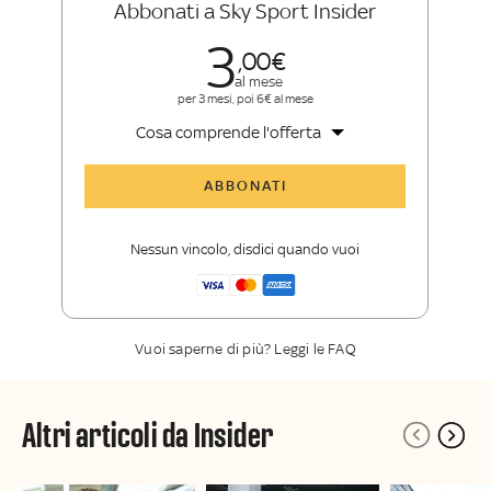
Abbonati a Sky Sport Insider
3
00
al mese
per 3 mesi, poi 6€ al mese
Cosa comprende l'offerta
Tutti gli articoli di Sky Sport Insider
ABBONATI
Opinioni, retroscena e storie
raccontate dalle grandi firme di Sky
Nessun vincolo, disdici quando vuoi
Sport
La newsletter esclusiva di Sky Sport
Insider
Vuoi saperne di più? Leggi le FAQ
Altri articoli da Insider