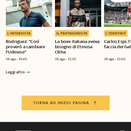
L'INTERVISTA
IL PROTAGONISTA
L'IDENTIKIT
Rodriguez: "Così
La boxe italiana aveva
Carlos Espí, l
proverò a cambiare
bisogno di Etinosa
faccia dei Ga
l'Udinese"
Oliha
05 ago - 15:45
05 ago - 12:30
05 ago - 12:00
Leggi altro
TORNA AD INIZIO PAGINA