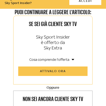
ACCEDI
Sky Sport Insider?
PUOI CONTINUARE A LEGGERE L'ARTICOLO:
SE SEI GIÀ CLIENTE SKY TV
Sky Sport Insider
è offerto da
Sky Extra
Cosa comprende l'offerta
Tutti gli articoli di Sky Sport Insider e
ATTIVALO ORA
Sky TG24 Insider
Opinioni, retroscena e storie
raccontate dalle grandi firme di Sky
Sport e Sky TG24
Oppure
La newsletter esclusiva di Sky Sport
Insider e Sky TG24 Insider
NON SEI ANCORA CLIENTE SKY TV