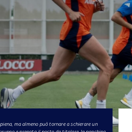
 piena, ma almeno può tornare a schierare un
 gruppo e prenota il posto da titolare. In panchina