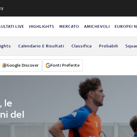
ky
SULTATI LIVE
HIGHLIGHTS
MERCATO
AMICHEVOLI
EUROPEI 
lights
Calendario E Risultati
Classifica
Probabili
Squa
Google Discover
Fonti Preferite
 le
ni del