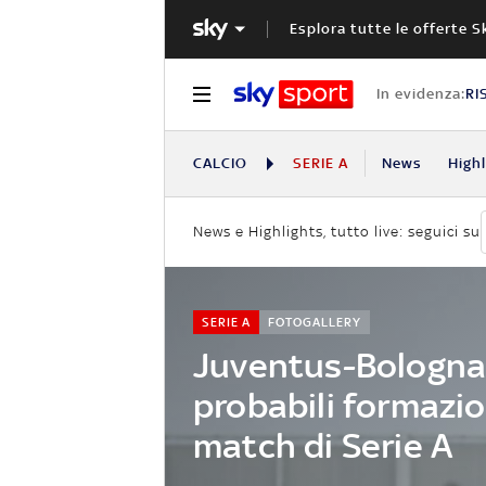
Esplora tutte le offerte S
In evidenza:
RI
CALCIO
SERIE A
News
High
News e Highlights, tutto live: seguici su
SERIE A
FOTOGALLERY
Juventus-Bologna,
probabili formazio
match di Serie A