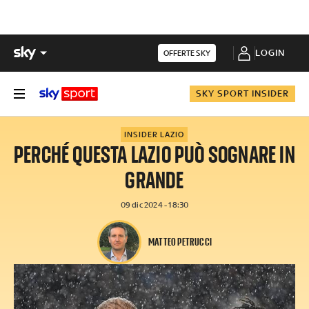
LOGIN
OFFERTE SKY
SKY SPORT INSIDER
INSIDER LAZIO
PERCHÉ QUESTA LAZIO PUÒ SOGNARE IN
GRANDE
09 dic 2024 - 18:30
MATTEO PETRUCCI