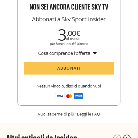
Insider e Sky TG24 Insider
NON SEI ANCORA CLIENTE SKY TV
Abbonati a Sky Sport Insider
3
00
al mese
per 3 mesi, poi 6€ al mese
Cosa comprende l'offerta
Tutti gli articoli di Sky Sport Insider
ABBONATI
Opinioni, retroscena e storie
raccontate dalle grandi firme di Sky
Nessun vincolo, disdici quando vuoi
Sport
La newsletter esclusiva di Sky Sport
Insider
Vuoi saperne di più? Leggi le FAQ