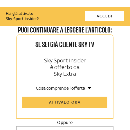
Hai già attivato
ACCEDI
Sky Sport Insider?
PUOI CONTINUARE A LEGGERE L'ARTICOLO:
SE SEI GIÀ CLIENTE SKY TV
Sky Sport Insider
è offerto da
Sky Extra
Cosa comprende l'offerta
Tutti gli articoli di Sky Sport Insider e
ATTIVALO ORA
Sky TG24 Insider
Opinioni, retroscena e storie
raccontate dalle grandi firme di Sky
Sport e Sky TG24
Oppure
La newsletter esclusiva di Sky Sport