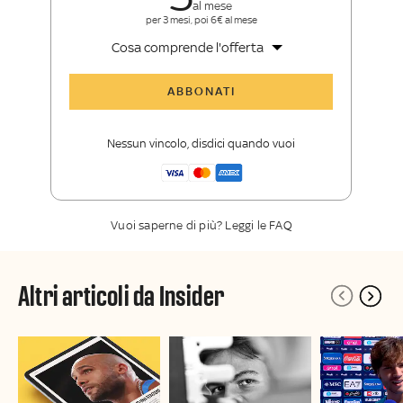
al mese
per 3 mesi, poi 6€ al mese
Cosa comprende l'offerta
Tutti gli articoli di Sky Sport Insider
ABBONATI
Opinioni, retroscena e storie
raccontate dalle grandi firme di Sky
Nessun vincolo, disdici quando vuoi
Sport
La newsletter esclusiva di Sky Sport
Insider
Vuoi saperne di più? Leggi le FAQ
Altri articoli da Insider