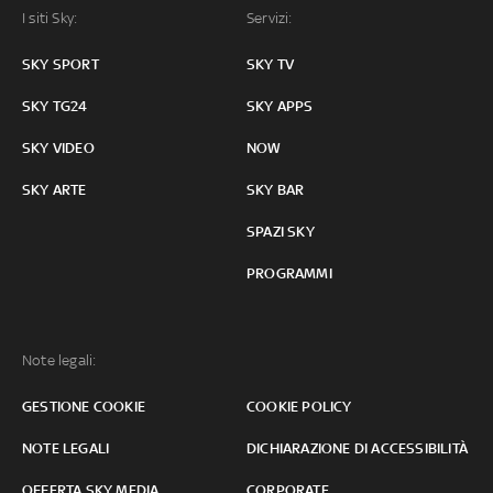
I siti Sky:
Servizi:
SKY SPORT
SKY TV
SKY TG24
SKY APPS
SKY VIDEO
NOW
SKY ARTE
SKY BAR
SPAZI SKY
PROGRAMMI
Note legali:
GESTIONE COOKIE
COOKIE POLICY
NOTE LEGALI
DICHIARAZIONE DI ACCESSIBILITÀ
OFFERTA SKY MEDIA
CORPORATE