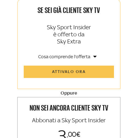
SE SEI GIÀ CLIENTE SKY TV
Sky Sport Insider
è offerto da
Sky Extra
Cosa comprende l'offerta
Tutti gli articoli di Sky Sport Insider e
ATTIVALO ORA
Sky TG24 Insider
Opinioni, retroscena e storie
raccontate dalle grandi firme di Sky
Sport e Sky TG24
Oppure
La newsletter esclusiva di Sky Sport
Insider e Sky TG24 Insider
NON SEI ANCORA CLIENTE SKY TV
Abbonati a Sky Sport Insider
3
00