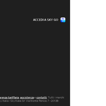
ACCEDI A SKY GO
renza tariffaria
,
assistenza
e
contatti
. Tutti i marchi
 Italia - Sky Italia Srl Via Monte Penice, 7 - 20138