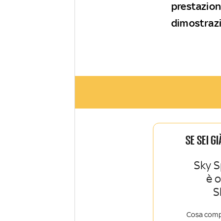
prestazione
dimostraz
SE SEI G
Sky S
è 
S
Cosa comp