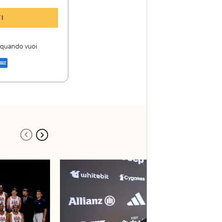
y Sport Insider
I
 storie
i firme di Sky
i quando vuoi
a di Sky Sport