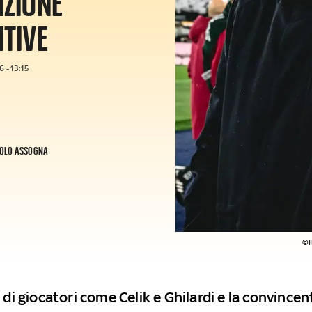
NZIONE
ITIVE
 - 13:15
OLO ASSOGNA
©I
 di giocatori come Celik e Ghilardi e la convincen