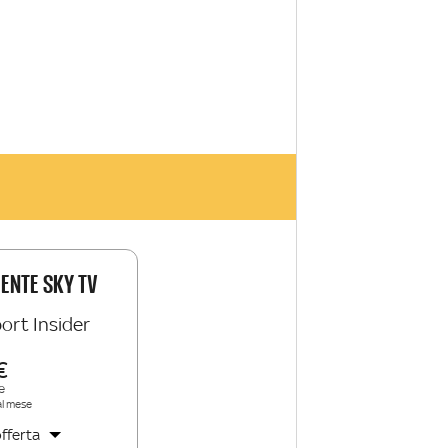
IENTE SKY TV
ort Insider
e
al mese
fferta