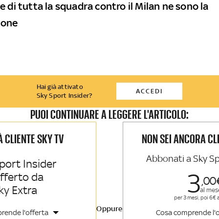
 di tutta la squadra contro il Milan ne sono la
ione
Hai già attivato
ACCEDI
Sky Sport Insider?
PUOI CONTINUARE A LEGGERE L'ARTICOLO:
IÀ CLIENTE SKY TV
NON SEI ANCORA CL
Abbonati a Sky Sp
port Insider
3
offerto da
00
ky Extra
al mes
per 3 mesi, poi 6€ 
Oppure
rende l'offerta
Cosa comprende l'o