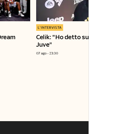
L'INTERVISTA
Dream
Celik: "Ho detto subito sì alla
Juve"
07 ago - 23:30