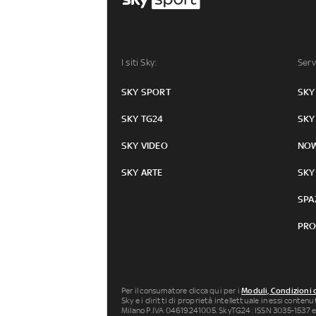
I siti Sky:
Serv
SKY SPORT
SKY
SKY TG24
SKY
SKY VIDEO
NO
SKY ARTE
SKY
SPA
PRO
Per il consumatore clicca qui per i
Moduli, Condizioni 
Sky e i diritti di proprietà intellettuale in essi conten
Milano P.IVA 04619241005. SkyTG24: ISSN 3035-1537 e