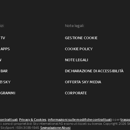
izi:
Note legali:
 TV
GESTIONE COOKIE
 APPS
COOKIE POLICY
W
NOTE LEGALI
 BAR
DICHIARAZIONE DI ACCESSIBILITÀ
ZI SKY
OFFERTA SKY MEDIA
GRAMMI
CORPORATE
contrattuali
,
Privacy & Cookies
,
informazioni sulle modifiche contrattuali
o per
traspa
uti, sono di proprietà di Sky international AG e sono utilizzati su licenza. Copyright 2026 Sky
 SkySport: ISSN 3035-1545.
Segnalazione Abusi