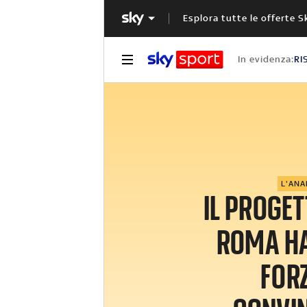
Esplora tutte le offerte S
In evidenza:
RI
L'ANA
IL PROGET
ROMA H
FORZ