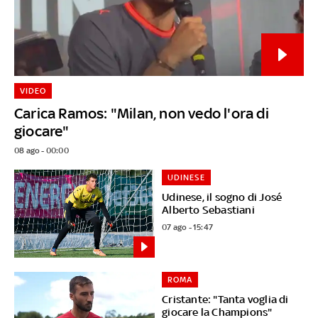
VIDEO
Carica Ramos: "Milan, non vedo l'ora di
giocare"
08 ago - 00:00
UDINESE
Udinese, il sogno di José
Alberto Sebastiani
07 ago - 15:47
ROMA
Cristante: "Tanta voglia di
giocare la Champions"