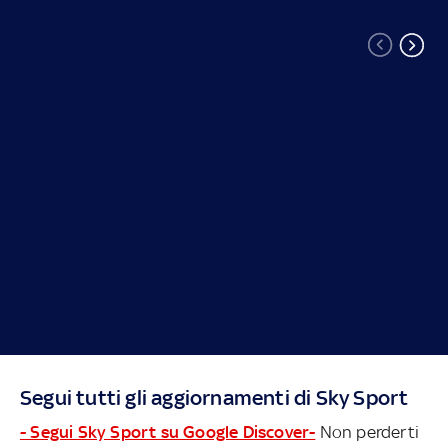
Segui tutti gli aggiornamenti di Sky Sport
- Segui Sky Sport su Google Discover-
Non perderti