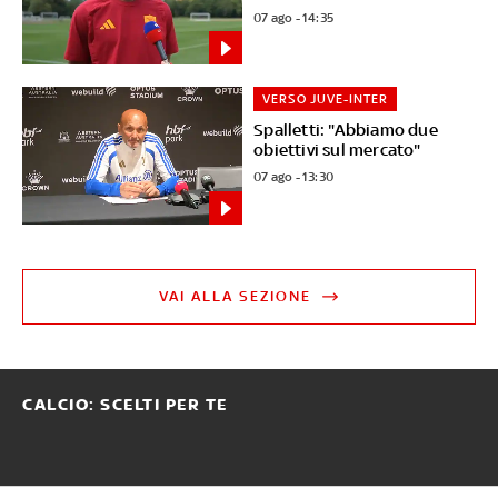
07 ago - 14:35
VERSO JUVE-INTER
Spalletti: "Abbiamo due
obiettivi sul mercato"
07 ago - 13:30
VAI ALLA SEZIONE
CALCIO: SCELTI PER TE