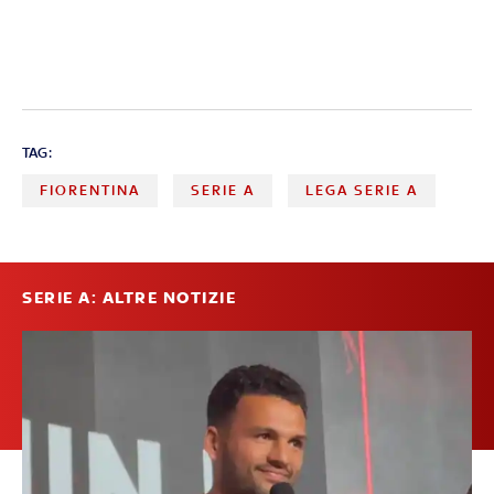
TAG:
FIORENTINA
SERIE A
LEGA SERIE A
SERIE A: ALTRE NOTIZIE