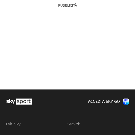
PUBBLICITÀ
ACCEDI A SKY GO
I siti Sky:
Servizi: