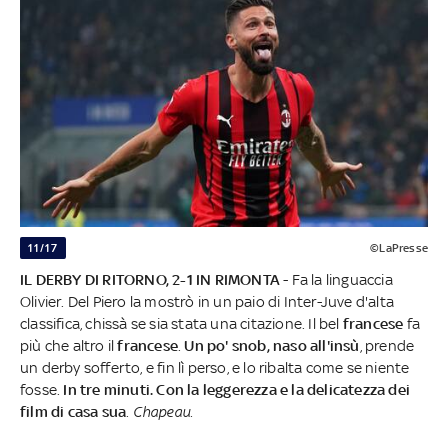
11/17
©LaPresse
IL DERBY DI RITORNO, 2-1 IN RIMONTA
- Fa la linguaccia
Olivier. Del Piero la mostrò in un paio
di Inter-Juve d'alta
classifica, chissà se sia stata una citazione. Il bel
francese
fa
più che altro il
francese
.
Un po' snob, naso all'insù
, prende
un derby sofferto, e fin lì perso, e lo ribalta come se niente
fosse.
In tre minuti. Con la leggerezza e la delicatezza dei
film di casa sua
.
Chapeau.