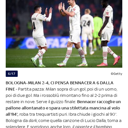
6/17
©Getty
BOLOGNA-MILAN 2-4, CI PENSA BENNACER A 6 DALLA
FINE
- Partita pazza: Milan sopra di un gol, poi di un uomo,
poi di due gol. Ma i rossoblù rimontano fino al 2-2 prima di
restare in nove. Serve il guizzo finale:
Bennacer raccoglie un
pallone allontanato e spara una stilettata mancina al volo
all'84',
roba tra trequartisti puri. Ibra chiude i giochi al 90'.
Bologna da
dark
, come quella canzone di Lucio Dalla, torna a
splendere. E sorridono anche loro,
il gigante e il bambino
,