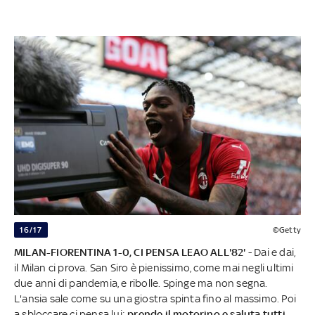
16/17
©Getty
MILAN-FIORENTINA 1-0, CI PENSA LEAO ALL'82'
- Dai e dai,
il Milan ci prova. San Siro è pienissimo, come mai negli ultimi
due anni di pandemia, e ribolle. Spinge ma non segna.
L'ansia sale come su una giostra spinta fino al massimo. Poi
a sbloccare ci pensa lui:
prende il motorino e saluta tutti.