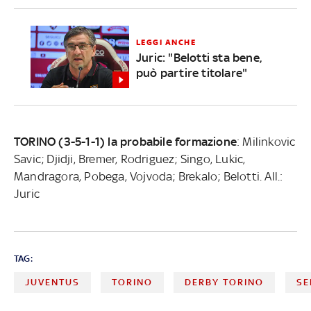
LEGGI ANCHE
Juric: "Belotti sta bene,
può partire titolare"
TORINO (3-5-1-1) la probabile formazione
: Milinkovic
Savic; Djidji, Bremer, Rodriguez; Singo, Lukic,
Mandragora, Pobega, Vojvoda; Brekalo; Belotti. All.:
Juric
TAG:
JUVENTUS
TORINO
DERBY TORINO
SE