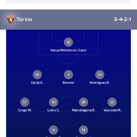
Torino
3-4-2-1
32
Vanja Milinkovic-Savic
26
3
13
Djidji K.
Bremer
Rodríguez R.
17
10
38
27
Singo W.
Lukic S.
Mandragora R.
Vojvoda M.
4
14