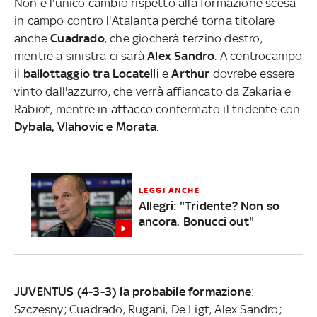
Non è l'unico cambio rispetto alla formazione scesa
in campo contro l'Atalanta perché torna titolare
anche
Cuadrado
, che giocherà terzino destro,
mentre a sinistra ci sarà
Alex Sandro
. A centrocampo
il
ballottaggio tra Locatelli
e
Arthur
dovrebe essere
vinto dall'azzurro, che
verrà affiancato da Zakaria e
Rabiot, mentre in attacco confermato il tridente con
Dybala, Vlahovic e Morata
.
LEGGI ANCHE
Allegri: "Tridente? Non so
ancora. Bonucci out"
JUVENTUS (4-3-3) la probabile formazione
:
Szczesny; Cuadrado, Rugani, De Ligt, Alex Sandro;