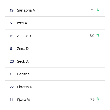
79'
19
Sanabria A.
5
Izzo A.
80'
15
Ansaldi C.
6
Zima D.
23
Seck D.
1
Berisha E.
77
Linetty K.
75'
11
Pjaca M.