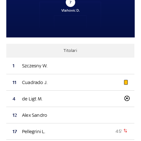
7
Vlahovic D.
Titolari
1
Szczesny W.
11
Cuadrado J.
4
de Ligt M.
12
Alex Sandro
45'
17
Pellegrini L.