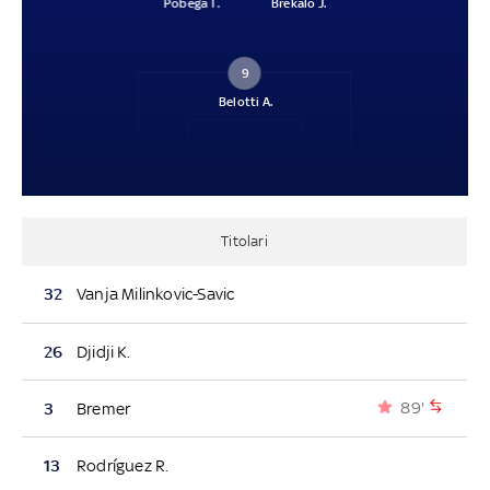
Pobega T.
Brekalo J.
9
Belotti A.
Titolari
32
Vanja Milinkovic-Savic
26
Djidji K.
89'
3
Bremer
13
Rodríguez R.