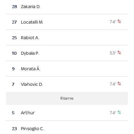
28
Zakaria D.
74'
27
Locatelli M.
25
Rabiot A.
53'
10
Dybala P.
9
Morata Á.
74'
7
Vlahovic D.
Riserve
74'
5
Arthur
23
Pinsoglio C.