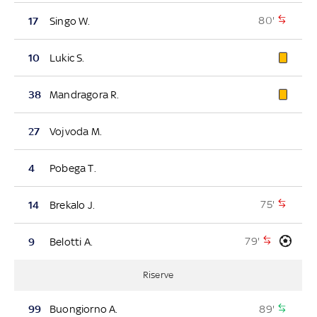
80'
17
Singo W.
10
Lukic S.
38
Mandragora R.
27
Vojvoda M.
4
Pobega T.
75'
14
Brekalo J.
79'
9
Belotti A.
Riserve
89'
99
Buongiorno A.