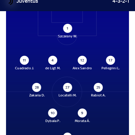
Juventus
4-3-2-1
1
Szczesny W.
11
4
12
17
Cuadrado J.
de Ligt M.
Alex Sandro
Pellegrini L.
28
27
25
Zakaria D.
Locatelli M.
Rabiot A.
10
9
Dybala P.
Morata Á.