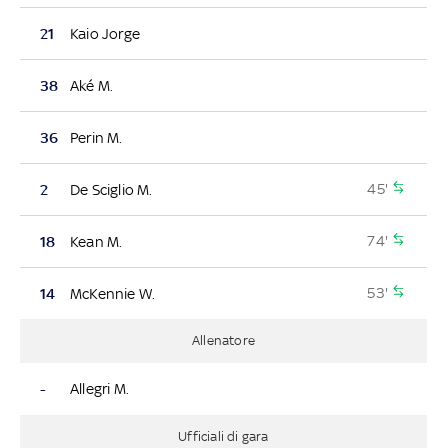
21
Kaio Jorge
38
Aké M.
36
Perin M.
45'
2
De Sciglio M.
74'
18
Kean M.
53'
14
McKennie W.
Allenatore
-
Allegri M.
Ufficiali di gara