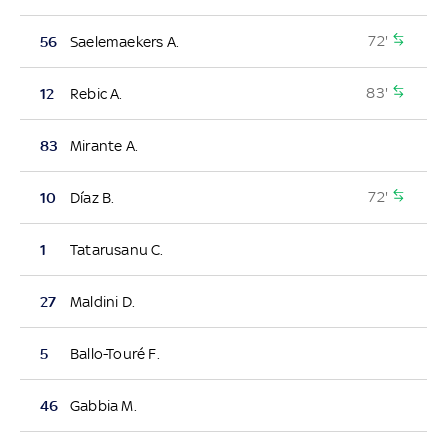
72'
56
Saelemaekers A.
83'
12
Rebic A.
83
Mirante A.
72'
10
Díaz B.
1
Tatarusanu C.
27
Maldini D.
5
Ballo-Touré F.
46
Gabbia M.