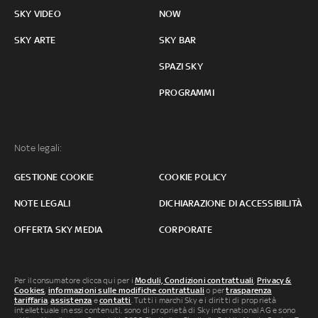
SKY VIDEO
NOW
SKY ARTE
SKY BAR
SPAZI SKY
PROGRAMMI
Note legali:
GESTIONE COOKIE
COOKIE POLICY
NOTE LEGALI
DICHIARAZIONE DI ACCESSIBILITÀ
OFFERTA SKY MEDIA
CORPORATE
Per il consumatore clicca qui per i
Moduli, Condizioni contrattuali
,
Privacy &
Cookies
,
informazioni sulle modifiche contrattuali
o per
trasparenza
tariffaria
,
assistenza
e
contatti
. Tutti i marchi Sky e i diritti di proprietà
intellettuale in essi contenuti, sono di proprietà di Sky international AG e sono