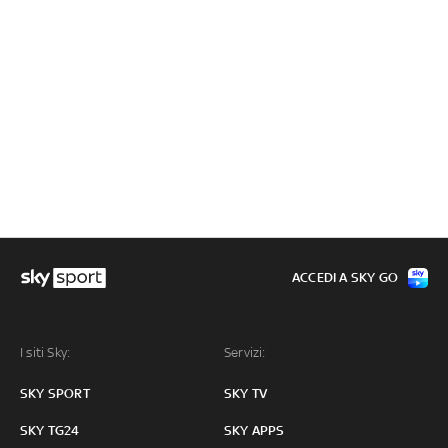
ACCEDI A SKY GO
I siti Sky:
Servizi:
SKY SPORT
SKY TV
SKY TG24
SKY APPS