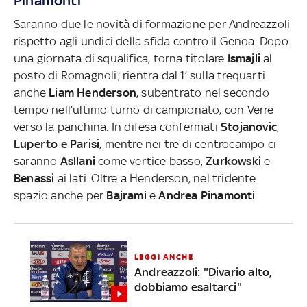
Pinamonti
Saranno due le novità di formazione per Andreazzoli
rispetto agli undici della sfida contro il Genoa. Dopo
una giornata di squalifica, torna titolare
Ismajli
al
posto di Romagnoli; rientra dal 1’ sulla trequarti
anche
Liam Henderson,
subentrato nel secondo
tempo nell’ultimo turno di campionato, con Verre
verso la panchina. In difesa confermati
Stojanovic
,
Luperto e Parisi
, mentre nei tre di centrocampo ci
saranno
Asllani
come vertice basso,
Zurkowski
e
Benassi
ai lati. Oltre a Henderson, nel tridente
spazio anche per
Bajrami
e
Andrea Pinamonti
.
LEGGI ANCHE
Andreazzoli: "Divario alto,
dobbiamo esaltarci"