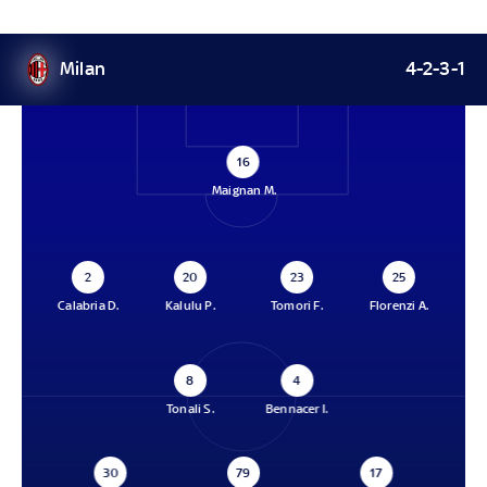
Milan
4-2-3-1
16
Maignan M.
2
20
23
25
Calabria D.
Kalulu P.
Tomori F.
Florenzi A.
8
4
Tonali S.
Bennacer I.
30
79
17