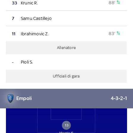
88'
33
Krunic R.
7
Samu Castillejo
83'
11
Ibrahimovic Z.
Allenatore
-
Pioli S.
Ufficiali di gara
Empoli
4-3-2-1
13