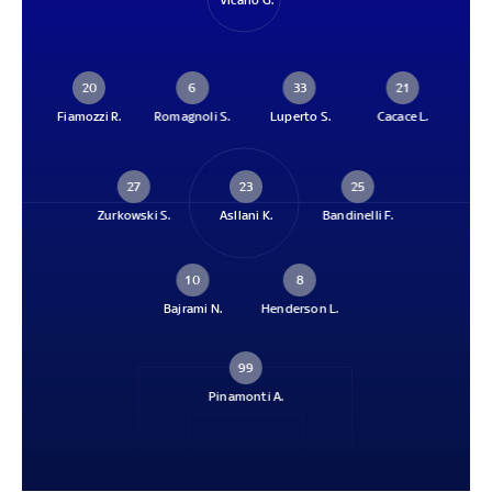
Vicario G.
20
6
33
21
Fiamozzi R.
Romagnoli S.
Luperto S.
Cacace L.
27
23
25
Zurkowski S.
Asllani K.
Bandinelli F.
10
8
Bajrami N.
Henderson L.
99
Pinamonti A.