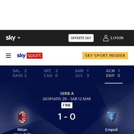
LOGIN
OFFERTE SKY
SKY SPORT INSIDER
SAL
2
SPZ
2
SAM
1
ACM
1
SASS
2
CAG
0
JUV
3
EMP
0
SERIE A
GIORNATA 29 - SAB 12 MAR
FINE
1 - 0
Milan
Empoli