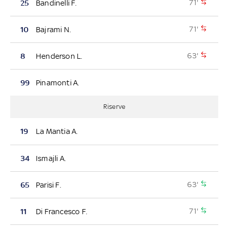
71'
25
Bandinelli F.
71'
10
Bajrami N.
63'
8
Henderson L.
99
Pinamonti A.
Riserve
19
La Mantia A.
34
Ismajli A.
63'
65
Parisi F.
71'
11
Di Francesco F.