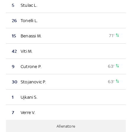
5
Stulac L.
26
Tonelli L.
71'
15
Benassi M.
42
Viti M.
63'
9
Cutrone P.
63'
30
Stojanovic P.
1
Ujkani S.
7
Verre V.
Allenatore