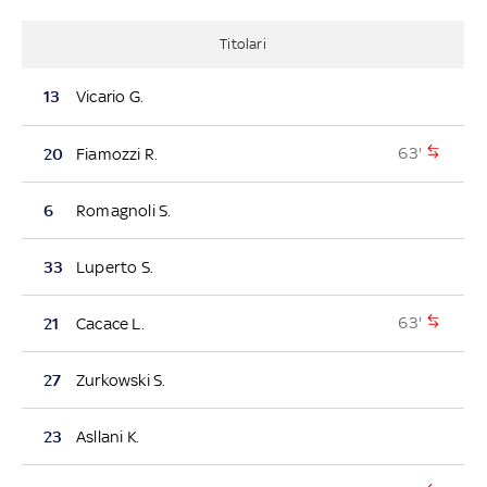
Titolari
13
Vicario G.
63'
20
Fiamozzi R.
6
Romagnoli S.
33
Luperto S.
63'
21
Cacace L.
27
Zurkowski S.
23
Asllani K.