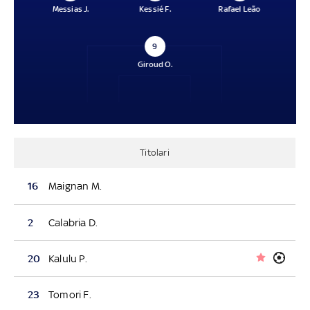
Messias J.
Kessié F.
Rafael Leão
9
Giroud O.
Titolari
16
Maignan M.
2
Calabria D.
20
Kalulu P.
23
Tomori F.