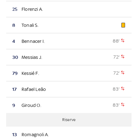
25
Florenzi A.
8
Tonali S.
88'
4
Bennacer I.
72'
30
Messias J.
72'
79
Kessié F.
83'
17
Rafael Leão
83'
9
Giroud O.
Riserve
13
Romagnoli A.