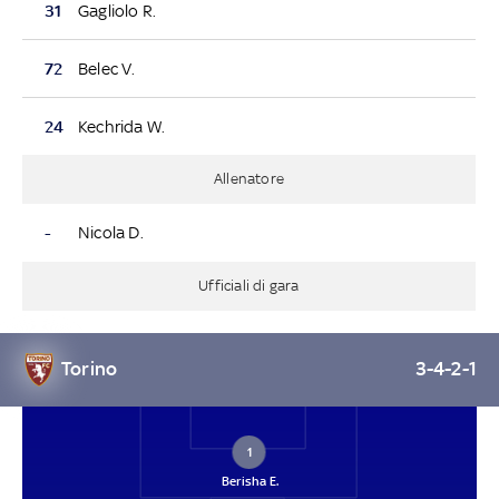
31
Gagliolo R.
72
Belec V.
24
Kechrida W.
Allenatore
-
Nicola D.
Ufficiali di gara
Torino
3-4-2-1
1
Berisha E.