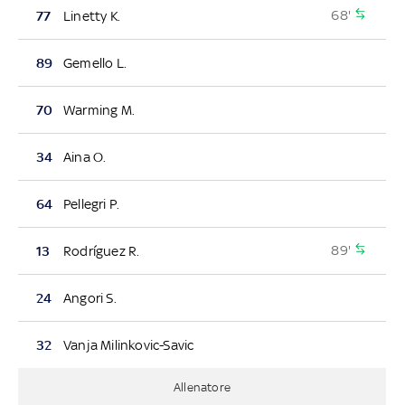
68'
77
Linetty K.
89
Gemello L.
70
Warming M.
34
Aina O.
64
Pellegri P.
89'
13
Rodríguez R.
24
Angori S.
32
Vanja Milinkovic-Savic
Allenatore