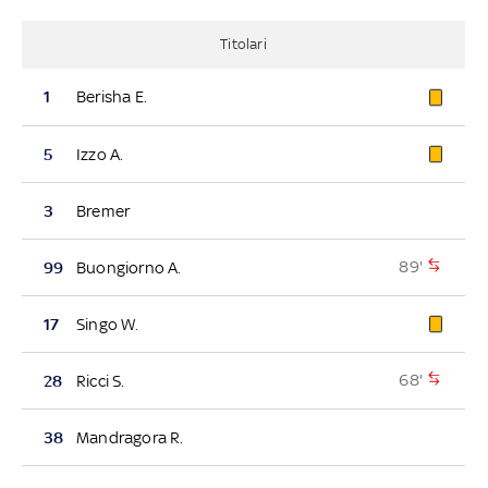
Titolari
1
Berisha E.
5
Izzo A.
3
Bremer
89'
99
Buongiorno A.
17
Singo W.
68'
28
Ricci S.
38
Mandragora R.