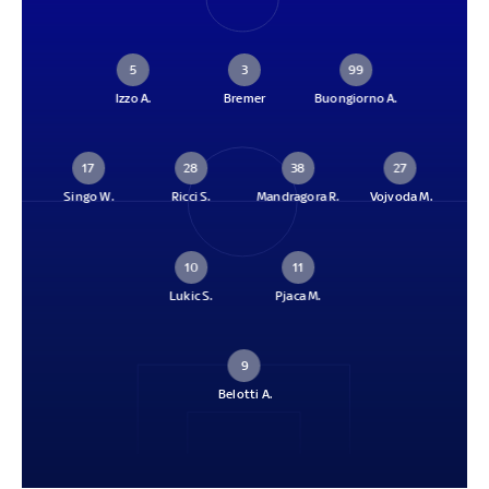
5
3
99
Izzo A.
Bremer
Buongiorno A.
17
28
38
27
Singo W.
Ricci S.
Mandragora R.
Vojvoda M.
10
11
Lukic S.
Pjaca M.
9
Belotti A.