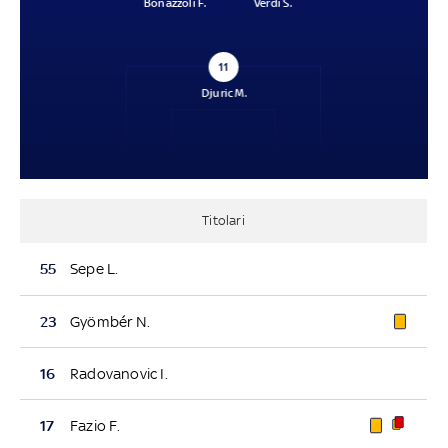
Bonazzoli F.
Verdi S.
11
Djuric M.
Titolari
55
Sepe L.
23
Gyömbér N.
16
Radovanovic I.
17
Fazio F.