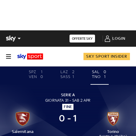
LOGIN
OFFERTE SKY
SKY SPORT INSIDER
SPZ
1
LAZ
2
SAL
0
VEN
0
SASS
1
TNO
1
SERIE A
GIORNATA 31 - SAB 2 APR
FINE
0 - 1
Salernitana
Torino