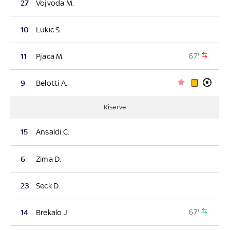
27
Vojvoda M.
10
Lukic S.
67'
11
Pjaca M.
9
Belotti A.
Riserve
15
Ansaldi C.
6
Zima D.
23
Seck D.
67'
14
Brekalo J.