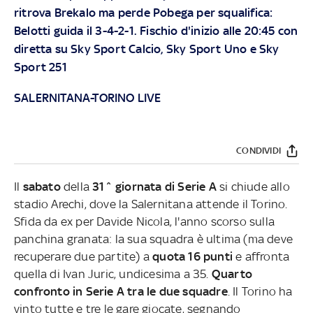
ritrova Brekalo ma perde Pobega per squalifica:
Belotti guida il 3-4-2-1. Fischio d'inizio alle 20:45 con
diretta su Sky Sport Calcio, Sky Sport Uno e Sky
Sport 251
SALERNITANA-TORINO LIVE
CONDIVIDI
Il
sabato
della
31^ giornata di Serie A
si chiude allo
stadio Arechi, dove la Salernitana attende il Torino.
Sfida da ex per Davide Nicola, l'anno scorso sulla
panchina granata: la sua squadra è ultima (ma deve
recuperare due partite) a
quota 16 punti
e affronta
quella di Ivan Juric, undicesima a 35.
Quarto
confronto in Serie A tra le due squadre
. Il Torino ha
vinto tutte e tre le gare giocate, segnando