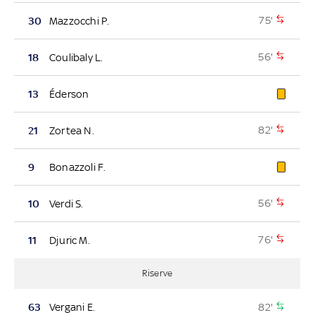
75'
30
Mazzocchi P.
56'
18
Coulibaly L.
13
Éderson
82'
21
Zortea N.
9
Bonazzoli F.
56'
10
Verdi S.
76'
11
Djuric M.
Riserve
82'
63
Vergani E.