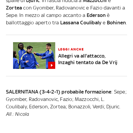
spalle di
Djuric
. In fascia fiducia a
Mazzocchi
e
Zortea
con Gyomber, Radovanovic e Fazio davanti a
Sepe. In mezzo al campo accanto a
Ederson
è
ballottaggio aperto tra
Lassana Coulibaly
e
Bohinen
.
LEGGI ANCHE
Allegri va all'attacco,
Inzaghi tentato da De Vrij
SALERNITANA (3-4-2-1) probabile formazione
: Sepe;
Gyomber, Radovanovic, Fazio; Mazzocchi, L.
Coulibaly, Ederson, Zortea; Bonazzoli, Verdi; Djuric.
All.: Nicola