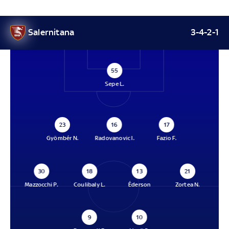
Salernitana
3-4-2-1
55
Sepe L.
23
16
17
Gyömbér N.
Radovanovic I.
Fazio F.
30
18
13
21
Mazzocchi P.
Coulibaly L.
Éderson
Zortea N.
9
10