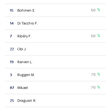
56'
15
Bohinen E.
14
Di Tacchio F.
56'
7
Ribéry F.
22
Obi J.
19
Ranieri L.
75'
3
Ruggeri M.
76'
87
Mikael
25
Dragusin R.