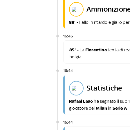
ammonizione
88' -
Fallo in ritardo e giallo pe
16:46
85' -
La
Fiorentina
tenta di rea
bolgia
16:44
statistiche
Rafael Leao
ha segnato il suo 1
giocatore del
Milan
in
Serie A
16:44