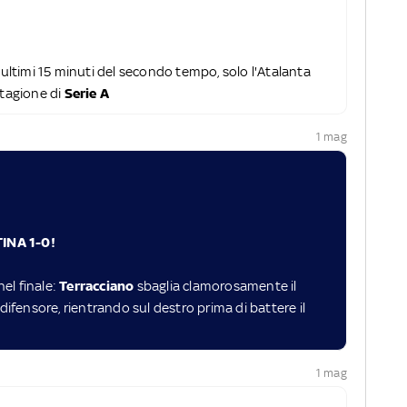
 ultimi 15 minuti del secondo tempo, solo l'Atalanta
stagione di
Serie A
1 mag
INA 1-0!
nel finale:
Terracciano
sbaglia clamorosamente il
difensore, rientrando sul destro prima di battere il
1 mag