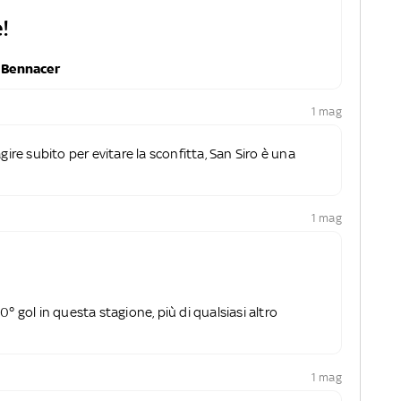
!
r
Bennacer
1 mag
gire subito per evitare la sconfitta, San Siro è una
1 mag
0° gol in questa stagione, più di qualsiasi altro
1 mag