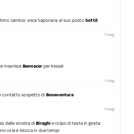
'ultimo cambio: esce Saponara, al suo posto
Sottil
1 mag
e inserisce
Bennacer
per Kessié
1 mag
n contatto sospetto di
Bonaventura
1 mag
ss dalla sinistra di
Biraghi
e colpo di testa in girata
nero vola e blocca in due tempi