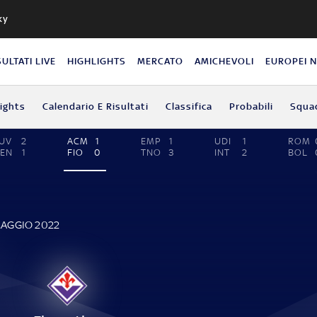
ky
SULTATI LIVE
HIGHLIGHTS
MERCATO
AMICHEVOLI
EUROPEI 
lights
Calendario E Risultati
Classifica
Probabili
Squa
UV
2
ACM
1
EMP
1
UDI
1
ROM
EN
1
FIO
0
TNO
3
INT
2
BOL
MAGGIO 2022