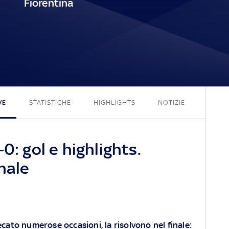
Fiorentina
1 - 0
VE
STATISTICHE
HIGHLIGHTS
NOTIZIE
0: gol e highlights.
nale
cato numerose occasioni, la risolvono nel finale: