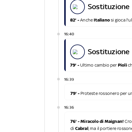
sostituzione
82' -
Anche
Italiano
si gioca l
16:40
sostituzione
79' -
Ultimo cambio per
Pioli
ch
16:39
79' -
Proteste rossonero per u
16:36
76' - Miracolo di Maignan!
Cro
di
Cabral
, ma il portiere rosso