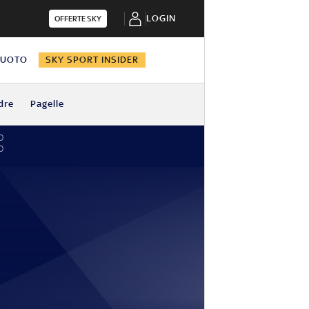
LOGIN
OFFERTE SKY
NUOTO
SKY SPORT INSIDER
dre
Pagelle
0
0