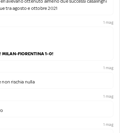
soneri avevano ottenuto almeno due successi casalinghi
cinque tra agosto e ottobre 2021
1 mag
O! MILAN-FIORENTINA 1-0!
1 mag
 e non rischia nulla
1 mag
ro
1 mag