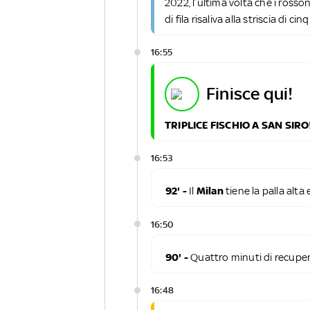
2022, l’ultima volta che i ros
di fila risaliva alla striscia di 
16:55
finisce qui!
TRIPLICE FISCHIO A SAN SIR
16:53
92' -
Il
Milan
tiene la palla alta
16:50
90' -
Quattro minuti di recupe
16:48