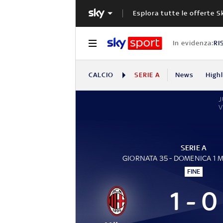
Esplora tutte le offerte S
In evidenza:
RI
CALCIO
SERIE A
News
High
J
V
SERIE A
GIORNATA 35 - DOMENICA 1 
FINE
1 - 0