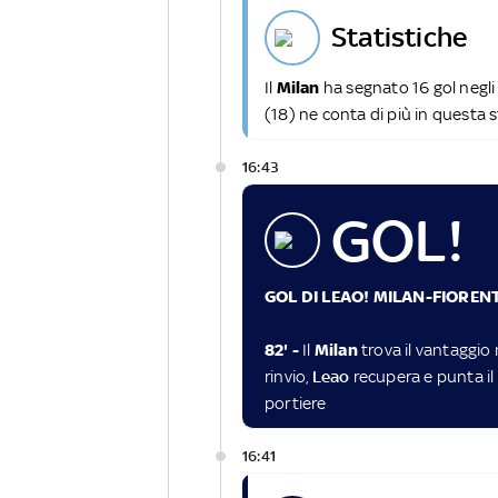
statistiche
Il
Milan
ha segnato 16 gol negli
(18) ne conta di più in questa 
16:43
GOL!
GOL DI LEAO! MILAN-FIORENT
82' -
Il
Milan
trova il vantaggio 
rinvio,
Leao
recupera e punta il 
portiere
16:41