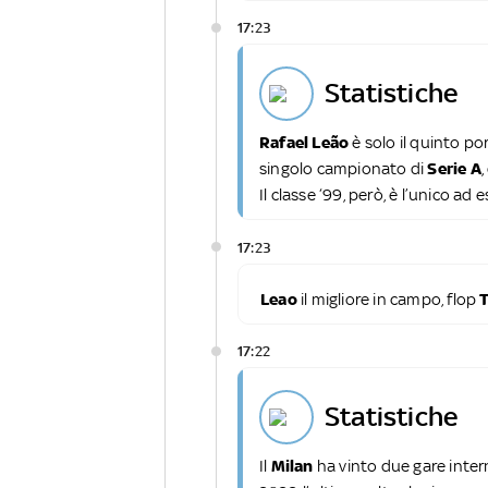
17:23
statistiche
Rafael Leão
è solo il quinto po
singolo campionato di
Serie A
Il classe ‘99, però, è l’unico ad
17:23
Leao
il migliore in campo, flop
T
17:22
statistiche
Il
Milan
ha vinto due gare inte