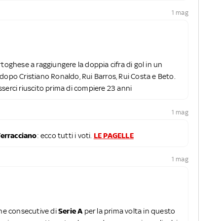
1 mag
rtoghese a raggiungere la doppia cifra di gol in un
, dopo Cristiano Ronaldo, Rui Barros, Rui Costa e Beto.
 esserci riuscito prima di compiere 23 anni
1 mag
erracciano
: ecco tutti i voti.
LE PAGELLE
1 mag
rne consecutive di
Serie A
per la prima volta in questo