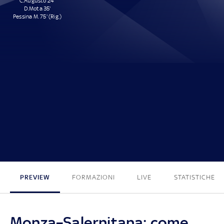
C.Augusto 24'
D.Mota 35'
Pessina M. 75' (Rig.)
3 - 0
PREVIEW
FORMAZIONI
LIVE
STATISTICHE
Monza–Salernitana: come