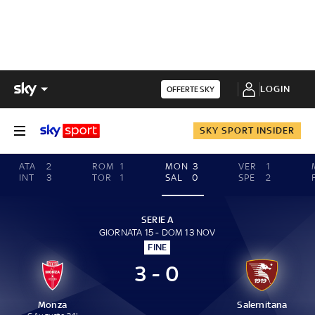
LOGIN
OFFERTE SKY
SKY SPORT INSIDER
ATA
2
ROM
1
MON
3
VER
1
INT
3
TOR
1
SAL
0
SPE
2
SERIE A
GIORNATA 15 - DOM 13 NOV
FINE
3 - 0
Monza
Salernitana