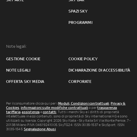
SPAZI SKY
PROGRAMMI
Note legali:
GESTIONE COOKIE
COOKIE POLICY
NOTE LEGALI
DICHIARAZIONE DI ACCESSIBILITÀ
OFFERTA SKY MEDIA
CORPORATE
Per il consumatore clicca qui per i
Moduli, Condizioni contrattuali
,
Privacy &
Cookies
,
informazioni sulle modifiche contrattuali
o per
trasparenza
tariffaria
,
assistenza
e
contatti
. Tutti i marchi Sky e i diritti di proprietà
intellettuale in essi contenuti, sono di proprietà di Sky international AG e sono
utilizzati su licenza. Copyright 2026 Sky Italia - Sky Italia Srl Via Monte Penice, 7 -
20138 Milano P.IVA 04619241005. SkyTG24: ISSN 3035-1537 e SkySport: ISSN
3035-1545.
Segnalazione Abusi