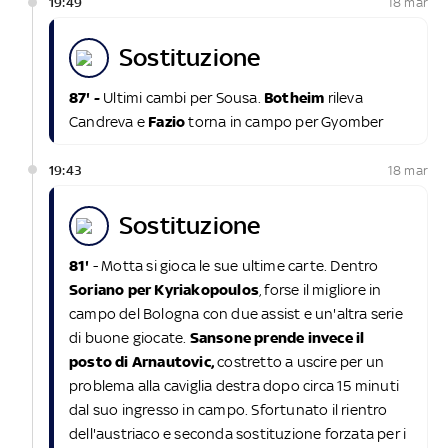
19:49
18 mar
sostituzione
87' -
Ultimi cambi per Sousa.
Botheim
rileva
Candreva e
Fazio
torna in campo per Gyomber
19:43
18 mar
sostituzione
81'
- Motta si gioca le sue ultime carte. Dentro
Soriano per Kyriakopoulos
, forse il migliore in
campo del Bologna con due assist e un'altra serie
di buone giocate.
Sansone prende invece il
posto di Arnautovic,
costretto a uscire per un
problema alla caviglia destra dopo circa 15 minuti
dal suo ingresso in campo. Sfortunato il rientro
dell'austriaco e seconda sostituzione forzata per i