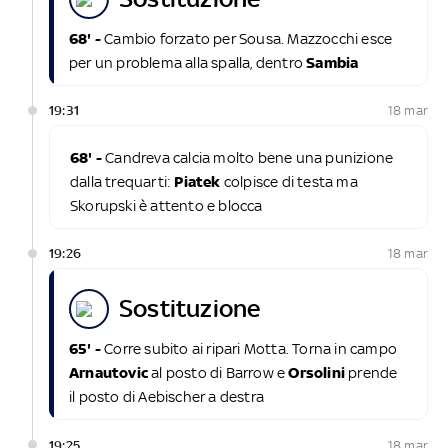
68' -
Cambio forzato per Sousa. Mazzocchi esce
per un problema alla spalla, dentro
Sambia
19:31
18 mar
68' -
Candreva calcia molto bene una punizione
dalla trequarti:
Piatek
colpisce di testa ma
Skorupski è attento e blocca
19:26
18 mar
sostituzione
65' -
Corre subito ai ripari Motta. Torna in campo
Arnautovic
al posto di Barrow e
Orsolini
prende
il posto di Aebischer a destra
19:25
18 mar