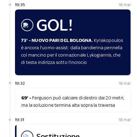
19:35
18 mar
GOL!
73' - NUOVO PARI DEL BOLOGNA.
Kyriakopoulos
è ancora l'uomo-assist: dalla bandierina pennella
col mancino per il connazionale Lykogiannis, che
di testa indirizza sotto l'incrocio
19:32
18 mar
69' -
Ferguson può calciare di destro dai 20 metri,
ma la soluzione termina alta sopra la traversa
19:31
18 mar
sostituzione