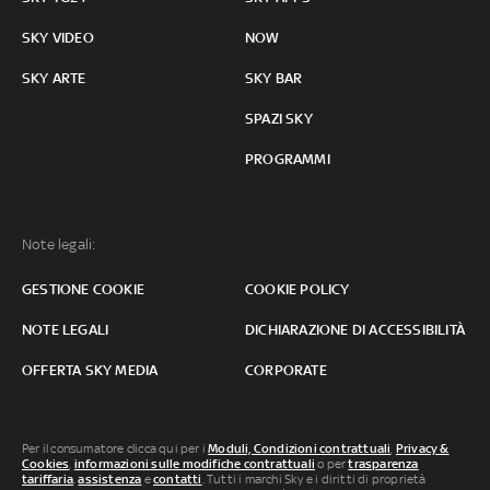
SKY VIDEO
NOW
SKY ARTE
SKY BAR
SPAZI SKY
PROGRAMMI
Note legali:
GESTIONE COOKIE
COOKIE POLICY
NOTE LEGALI
DICHIARAZIONE DI ACCESSIBILITÀ
OFFERTA SKY MEDIA
CORPORATE
Per il consumatore clicca qui per i
Moduli, Condizioni contrattuali
,
Privacy &
Cookies
,
informazioni sulle modifiche contrattuali
o per
trasparenza
tariffaria
,
assistenza
e
contatti
. Tutti i marchi Sky e i diritti di proprietà