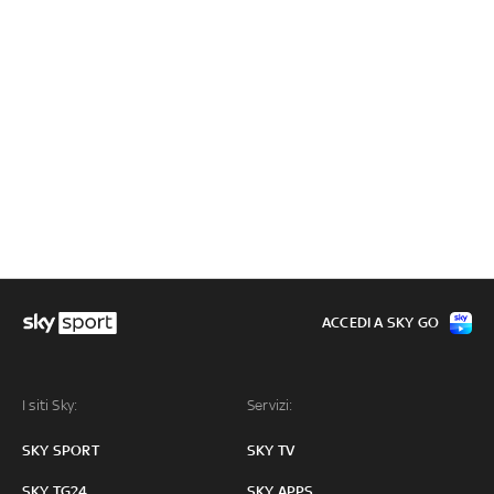
ACCEDI A SKY GO
I siti Sky:
Servizi:
SKY SPORT
SKY TV
SKY TG24
SKY APPS