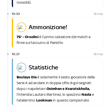
rossoblù
19:39
18 mar
ammonizione!
76' - Orsolini
è il primo calciatore del match a
finire sul taccuino di Pairetto
19:37
18 mar
statistiche
Boulaye Dia
è solamente il sesto giocatore della
Serie A ad andare in doppia cifra di gol segnati
dopo i napoletani
Osimhen e Kvaratskhelia,
l'interista Lautaro Martinez, lo spezzino
Nzola
e
l'atalantino
Lookman
in questo campionato