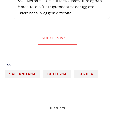
55' -
Nei primi 10 minuti della ripresa il Bologna si
è mostrato più intraprendente e coraggioso.
Salernitana in leggera difficoltà
SUCCESSIVA
TAG:
SALERNITANA
BOLOGNA
SERIE A
PUBBLICITÀ