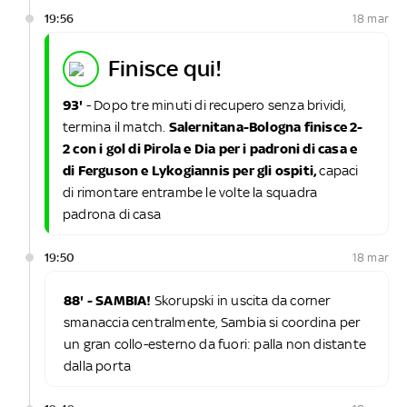
19:56
18 mar
finisce qui!
93'
- Dopo tre minuti di recupero senza brividi,
termina il match.
Salernitana-Bologna finisce 2-
2 con i gol di Pirola e Dia per i padroni di casa e
di Ferguson e Lykogiannis per gli ospiti,
capaci
di rimontare entrambe le volte la squadra
padrona di casa
19:50
18 mar
88' - SAMBIA!
Skorupski in uscita da corner
smanaccia centralmente, Sambia si coordina per
un gran collo-esterno da fuori: palla non distante
dalla porta