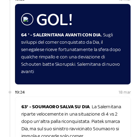
GOL!
64 ' - SALERNITANA AVANTI CON DIA.
Sugli
sviluppi del corner conquistato da Dia, il
senegalese riceve fortunatamente la sfera dopo
qualche rimpallo e con una deviazione di
Schouten batte Skorupski. Salernitana di nuovo
avanti
19:24
18 mar
63' - SOUMAORO SALVA SU DIA
. La Salernitana
riparte velocemente in una situazione di 4 vs 2
dopo un'altra palla riconquistata. Piatek smarca
Dia, ma sul suo sinistro ravvicinato Soumaoro si
immola e concede solo corner