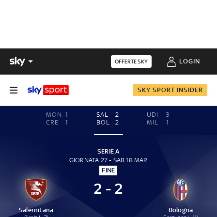
LOGIN
OFFERTE SKY
SKY SPORT INSIDER
MON
1
SAL
2
UDI
3
CRE
1
BOL
2
MIL
1
SERIE A
GIORNATA 27 - SAB 18 MAR
FINE
2 - 2
Salernitana
Bologna