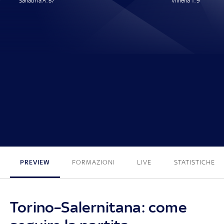
Sanabria A. 57'
Vilhena T. 9'
1 - 1
PREVIEW
FORMAZIONI
LIVE
STATISTICHE
Torino–Salernitana: come