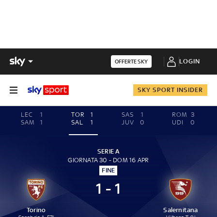
LOGIN
OFFERTE SKY
SKY SPORT INSIDER
LEC
1
TOR
1
SAS
1
ROM
3
SAM
1
SAL
1
JUV
0
UDI
0
SERIE A
GIORNATA 30 - DOM 16 APR
FINE
1 - 1
Torino
Salernitana