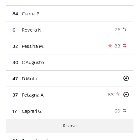
84
Ciurria P.
76'
6
Rovella N.
83'
32
Pessina M.
30
C.Augusto
47
D.Mota
83'
37
Petagna A.
69'
17
Caprari G.
Riserve