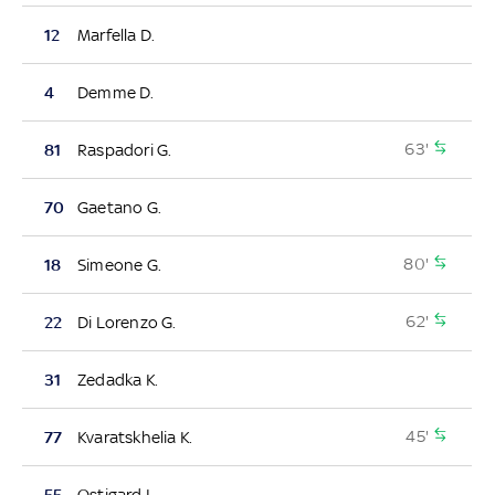
12
Marfella D.
4
Demme D.
63'
81
Raspadori G.
70
Gaetano G.
80'
18
Simeone G.
62'
22
Di Lorenzo G.
31
Zedadka K.
45'
77
Kvaratskhelia K.
55
Ostigard L.