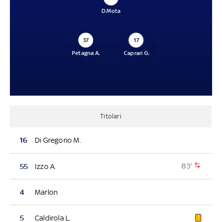
D.Mota
37
17
Petagna A.
Caprari G.
Titolari
16
Di Gregorio M.
83'
55
Izzo A.
4
Marlon
5
Caldirola L.