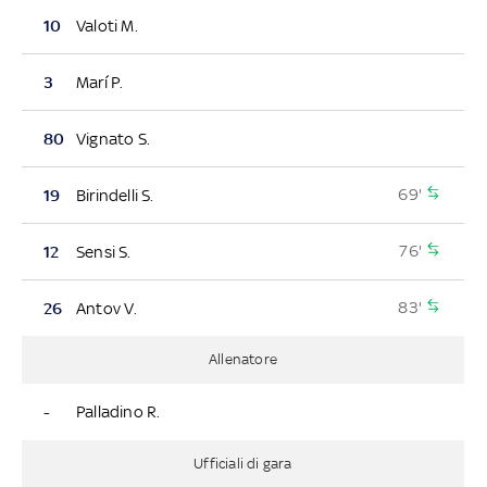
10
Valoti M.
3
Marí P.
80
Vignato S.
69'
19
Birindelli S.
76'
12
Sensi S.
83'
26
Antov V.
Allenatore
-
Palladino R.
Ufficiali di gara