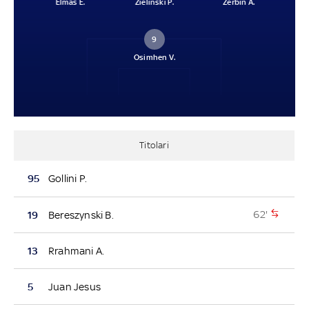
Elmas E.
Zielinski P.
Zerbin A.
9
Osimhen V.
Titolari
95
Gollini P.
62'
19
Bereszynski B.
13
Rrahmani A.
5
Juan Jesus