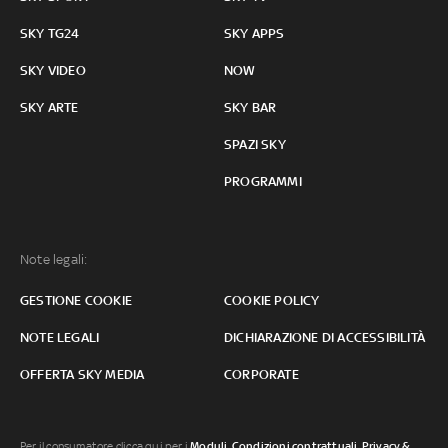
SKY TG24
SKY APPS
SKY VIDEO
NOW
SKY ARTE
SKY BAR
SPAZI SKY
PROGRAMMI
Note legali:
GESTIONE COOKIE
COOKIE POLICY
NOTE LEGALI
DICHIARAZIONE DI ACCESSIBILITÀ
OFFERTA SKY MEDIA
CORPORATE
Per il consumatore clicca qui per i
Moduli, Condizioni contrattuali
,
Privacy &