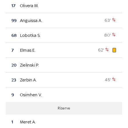
17
Olivera M.
63'
99
Anguissa A.
80'
68
Lobotka S.
62'
7
Elmas E.
20
Zielinski P.
45'
23
Zerbin A.
9
Osimhen V.
Riserve
1
Meret A.