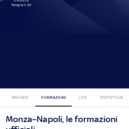
D.Mota 18'
Petagna A. 54'
2 - 0
PREVIEW
FORMAZIONI
LIVE
STATISTICHE
Monza–Napoli, le formazioni