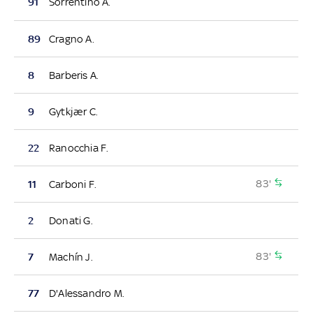
91
Sorrentino A.
89
Cragno A.
8
Barberis A.
9
Gytkjær C.
22
Ranocchia F.
83'
11
Carboni F.
2
Donati G.
83'
7
Machín J.
77
D'Alessandro M.