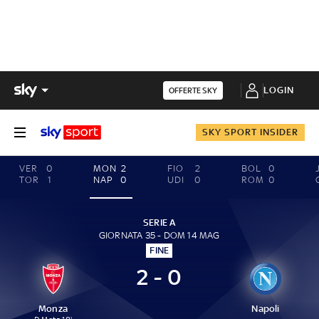
LOGIN
OFFERTE SKY
SKY SPORT INSIDER
VER
0
MON
2
FIO
2
BOL
0
TOR
1
NAP
0
UDI
0
ROM
0
SERIE A
GIORNATA 35 - DOM 14 MAG
FINE
2 - 0
Monza
Napoli