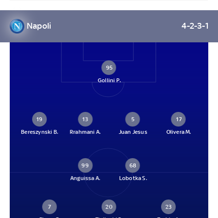
Napoli
4-2-3-1
95
Gollini P.
19
13
5
17
Bereszynski B.
Rrahmani A.
Juan Jesus
Olivera M.
99
68
Anguissa A.
Lobotka S.
7
20
23