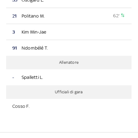
62'
21
Politano M.
3
Kim Min-Jae
91
Ndombélé T.
Allenatore
-
Spalletti L.
Ufficiali di gara
Cosso F.