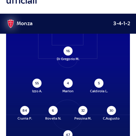
ufficiali
Monza
3-4-1-2
16
Di Gregorio M.
55
4
5
Izzo A.
Marlon
Caldirola L.
84
6
32
30
Ciurria P.
Rovella N.
Pessina M.
C.Augusto
47