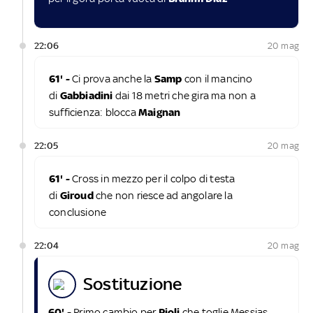
22:06
20 mag
61' -
Ci prova anche la
Samp
con il mancino
di
Gabbiadini
dai 18 metri che gira ma non a
sufficienza: blocca
Maignan
22:05
20 mag
61' -
Cross in mezzo per il colpo di testa
di
Giroud
che non riesce ad angolare la
conclusione
22:04
20 mag
sostituzione
60' -
Primo cambio per
Pioli
che toglie Messias