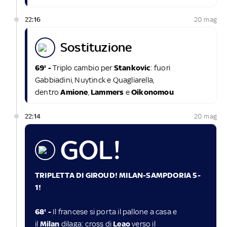
22:16
20 mag
sostituzione
69' -
Triplo cambio per
Stankovic
: fuori
Gabbiadini, Nuytinck e Quagliarella,
dentro
Amione
,
Lammers
e
Oikonomou
22:14
20 mag
GOL!
TRIPLETTA DI GIROUD! MILAN-SAMPDORIA 5-
1!
68' -
Il francese si porta il pallone a casa e
il
Milan
dilaga: cross di
Leao
verso il