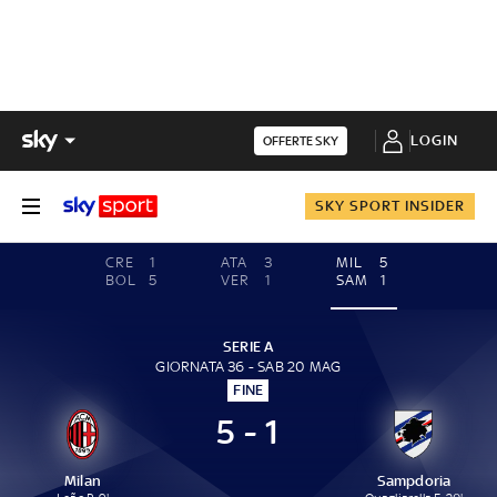
LOGIN
OFFERTE SKY
SKY SPORT INSIDER
CRE
1
ATA
3
MIL
5
BOL
5
VER
1
SAM
1
SERIE A
GIORNATA 36 - SAB 20 MAG
FINE
5 - 1
Milan
Sampdoria