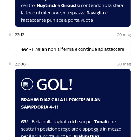
centro,
Nuytinck
e
Giroud
si contendono la sfera:
la tocca il difensore, ma spiazza
Ravaglia
e
l'attaccante punisce a porta vuota
22:12
20 mag
66' -
Il
Milan
non si ferma e continua ad attaccare
22:08
20 mag
GOL!
BRAHIM DIAZ CALA IL POKER! MILAN-
SAMPDORIA 4-1!
63' -
Bella palla tagliata di
Leao
per
Tonali
che
scatta in posizione regolare e appoggia in mezzo
per il gol a porta vuota di
Brahim Diaz