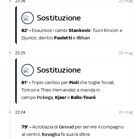
22:26
20 mag
sostituzione
82' -
Esaurisce i cambi
Stankovic
: fuori Rincon e
Djuricic, dentro
Paoletti
e
Ilkhan
22:25
20 mag
sostituzione
81' -
Triplo cambio per
Pioli
che toglie Tonali,
Tomori e Theo Hernandez e manda in
campo
Pobega
,
Kjaer
e
Ballo-Touré
22:24
20 mag
79' -
Acrobazia di
Giroud
per servire il compagno
al centro,
Ravaglia
fa sua la sfera