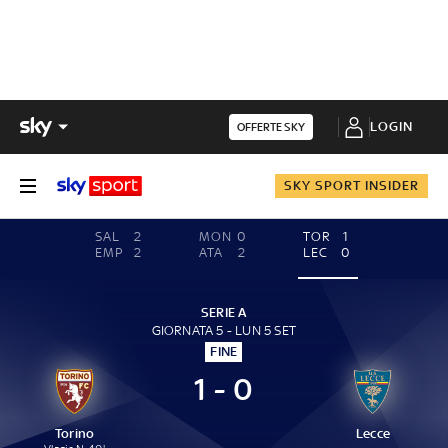
LOGIN
OFFERTE SKY
SKY SPORT INSIDER
SAL
2
MON
0
TOR
1
EMP
2
ATA
2
LEC
0
SERIE A
GIORNATA 5 - LUN 5 SET
FINE
1 - 0
Torino
Lecce